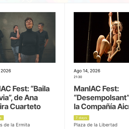
 2026
Ago 14, 2026
21:30
AC Fest: “Baila
ManIAC Fest:
uvia”, de Ana
“Desempolsant”
ira Cuarteto
la Compañía Aic
s
7 days
s de la Ermita
Plaza de la Libertad