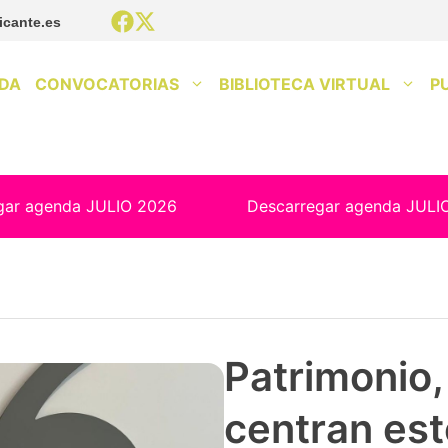
icante.es
DA
CONVOCATORIAS
BIBLIOTECA VIRTUAL
P
gar agenda JULIO 2026
Descarregar agenda JULI
Patrimonio, 
centran est