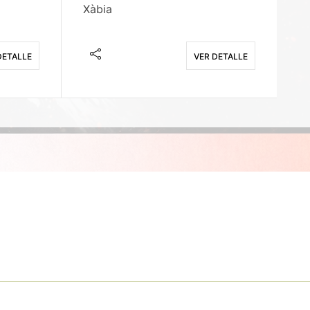
Xàbia
M
DETALLE
VER DETALLE