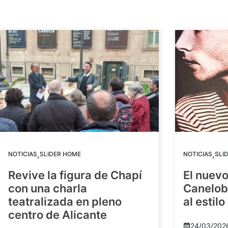
,
,
NOTICIAS
SLIDER HOME
NOTICIAS
SLI
Revive la figura de Chapí
El nuev
con una charla
Canelob
teatralizada en pleno
al estilo
centro de Alicante
24/03/202