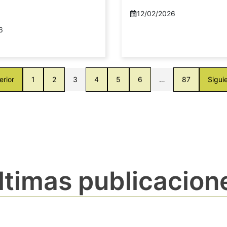
12/02/2026
6
erior
1
2
3
4
5
6
…
87
Sigui
ltimas publicacion