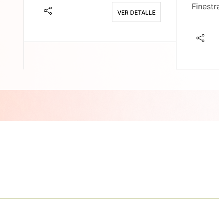
Finestr
VER DETALLE
E