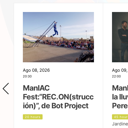
Ago 08, 2026
Ago 09,
20:30
22:00
ManIAC
ManI
Fest:“REC.ON(strucc
la ll
ión)”, de Bot Project
Pere
20 hours
45 hour
Jardine