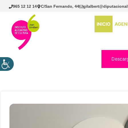
Saltar
965 12 12 14
C/San Fernando, 44
gilalbert@diputacional
al
contenido
INICIO
AGEN
Descar