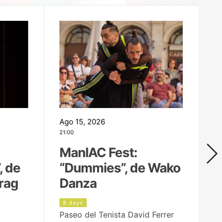
Ago 15, 2026
Ag
21:00
19
ManIAC Fest:
M
, de
“Dummies”, de Wako
n
rag
Danza
Í
8 days
9
Paseo del Tenista David Ferrer
Ce