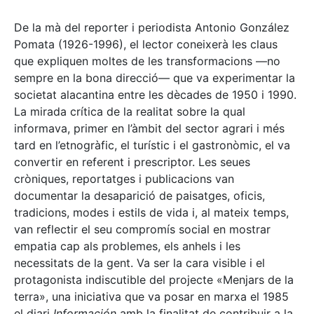
De la mà del reporter i periodista Antonio González
Pomata (1926-1996), el lector coneixerà les claus
que expliquen moltes de les transformacions —no
sempre en la bona direcció— que va experimentar la
societat alacantina entre les dècades de 1950 i 1990.
La mirada crítica de la realitat sobre la qual
informava, primer en l’àmbit del sector agrari i més
tard en l’etnogràfic, el turístic i el gastronòmic, el va
convertir en referent i prescriptor. Les seues
cròniques, reportatges i publicacions van
documentar la desaparició de paisatges, oficis,
tradicions, modes i estils de vida i, al mateix temps,
van reflectir el seu compromís social en mostrar
empatia cap als problemes, els anhels i les
necessitats de la gent. Va ser la cara visible i el
protagonista indiscutible del projecte «Menjars de la
terra», una iniciativa que va posar en marxa el 1985
el diari
Información
amb la finalitat de contribuir a la