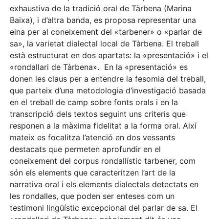
exhaustiva de la tradició oral de Tàrbena (Marina
Baixa), i d’altra banda, es proposa representar una
eina per al coneixement del «tarbener» o «parlar de
sa», la varietat dialectal local de Tàrbena. El treball
està estructurat en dos apartats: la «presentació» i el
«rondallari de Tàrbena». En la «presentació» es
donen les claus per a entendre la fesomia del treball,
que parteix d’una metodologia d’investigació basada
en el treball de camp sobre fonts orals i en la
transcripció dels textos seguint uns criteris que
responen a la màxima fidelitat a la forma oral. Així
mateix es focalitza l’atenció en dos vessants
destacats que permeten aprofundir en el
coneixement del corpus rondallístic tarbener, com
són els elements que caracteritzen l’art de la
narrativa oral i els elements dialectals detectats en
les rondalles, que poden ser enteses com un
testimoni lingüístic excepcional del parlar de sa. El