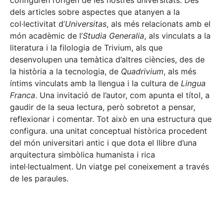
configuren l’origen de les nostres universitats. Des
dels articles sobre aspectes que atanyen a la
col·lectivitat d’
Universitas
, als més relacionats amb el
món acadèmic de l’
Studia Generalia
, als vinculats a la
literatura i la filologia de Trivium, als que
desenvolupen una temàtica d’altres ciències, des de
la història a la tecnologia, de
Quadrivium
, als més
íntims vinculats amb la llengua i la cultura de
Lingua
Franca
. Una invitació de l’autor, com apunta el títol, a
gaudir de la seua lectura, però sobretot a pensar,
reflexionar i comentar. Tot això en una estructura que
configura. una unitat conceptual històrica procedent
del món universitari antic i que dota el llibre d’una
arquitectura simbòlica humanista i rica
intel·lectualment. Un viatge pel coneixement a través
de les paraules.