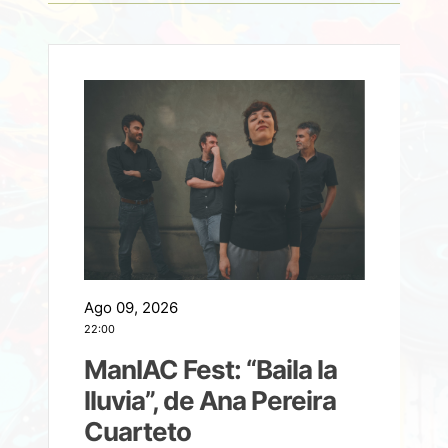
Ago 09, 2026
A
22:00
21
ManIAC Fest: “Baila la
a
lluvia”, de Ana Pereira
Cuarteto