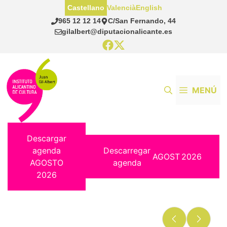
Saltar
Castellano
Valencià
English
al
965 12 12 14
C/San Fernando, 44
contenido
gilalbert@diputacionalicante.es
MENÚ
Descargar
agenda
Descarregar
AGOST
2026
AGOSTO
agenda
2026