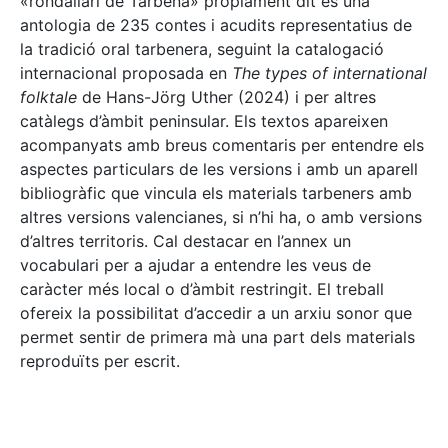
«rondallari de Tàrbena» pròpiament dit és una
antologia de 235 contes i acudits representatius de
la tradició oral tarbenera, seguint la catalogació
internacional proposada en
The types of international
folktale
de Hans-Jörg Uther (2024) i per altres
catàlegs d’àmbit peninsular. Els textos apareixen
acompanyats amb breus comentaris per entendre els
aspectes particulars de les versions i amb un aparell
bibliogràfic que vincula els materials tarbeners amb
altres versions valencianes, si n’hi ha, o amb versions
d’altres territoris. Cal destacar en l’annex un
vocabulari per a ajudar a entendre les veus de
caràcter més local o d’àmbit restringit. El treball
ofereix la possibilitat d’accedir a un arxiu sonor que
permet sentir de primera mà una part dels materials
reproduïts per escrit.