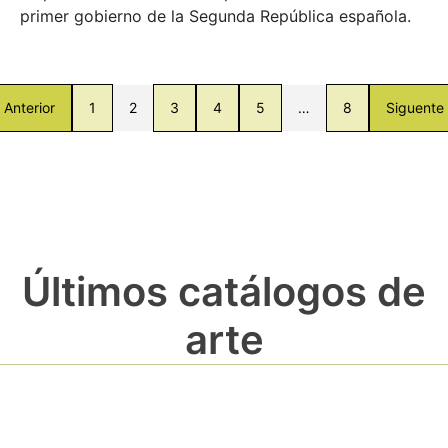
primer gobierno de la Segunda República española.
Anterior
1
2
3
4
5
…
8
Siguente
Últimos catálogos de
arte