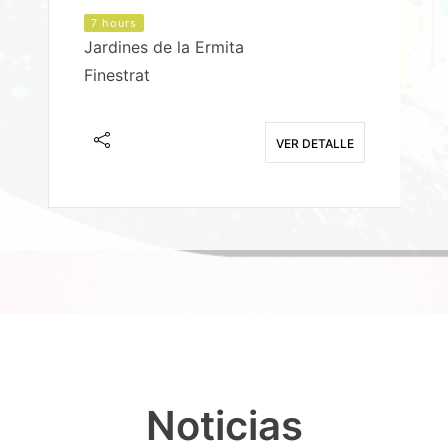
7 hours
Jardines de la Ermita
P
Finestrat
S
E
VER DETALLE
Noticias