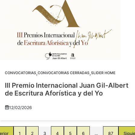
,
,
CONVOCATORIAS
CONVOCATORIAS CERRADAS
SLIDER HOME
III Premio Internacional Juan Gil-Albert
de Escritura Aforística y del Yo
12/02/2026
erior
1
2
3
4
5
6
…
87
Sigui