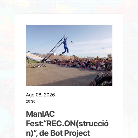
Ago 08, 2026
A
20:30
2
ManIAC
M
a
Fest:“REC.ON(strucció
l
n)”, de Bot Project