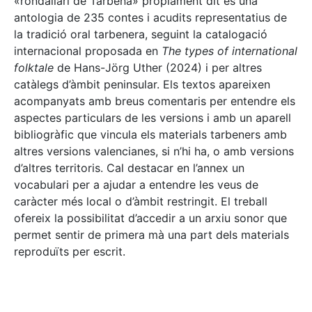
«rondallari de Tàrbena» pròpiament dit és una
antologia de 235 contes i acudits representatius de
la tradició oral tarbenera, seguint la catalogació
internacional proposada en
The types of international
folktale
de Hans-Jörg Uther (2024) i per altres
catàlegs d’àmbit peninsular. Els textos apareixen
acompanyats amb breus comentaris per entendre els
aspectes particulars de les versions i amb un aparell
bibliogràfic que vincula els materials tarbeners amb
altres versions valencianes, si n’hi ha, o amb versions
d’altres territoris. Cal destacar en l’annex un
vocabulari per a ajudar a entendre les veus de
caràcter més local o d’àmbit restringit. El treball
ofereix la possibilitat d’accedir a un arxiu sonor que
permet sentir de primera mà una part dels materials
reproduïts per escrit.