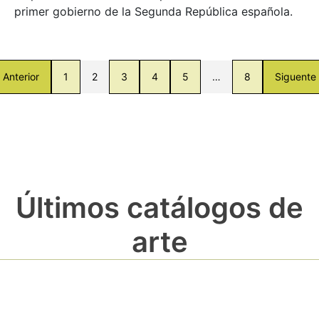
primer gobierno de la Segunda República española.
Anterior
1
2
3
4
5
…
8
Siguente
Últimos catálogos de
arte