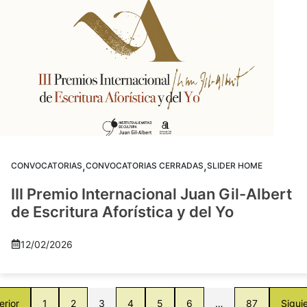
,
,
CONVOCATORIAS
CONVOCATORIAS CERRADAS
SLIDER HOME
III Premio Internacional Juan Gil-Albert
de Escritura Aforística y del Yo
12/02/2026
erior
1
2
3
4
5
6
…
87
Sigui