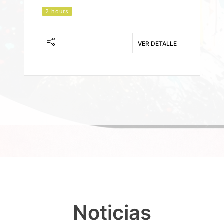
2 hours
J
F
VER DETALLE
E
Noticias