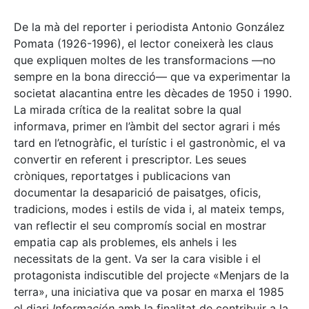
De la mà del reporter i periodista Antonio González
Pomata (1926-1996), el lector coneixerà les claus
que expliquen moltes de les transformacions —no
sempre en la bona direcció— que va experimentar la
societat alacantina entre les dècades de 1950 i 1990.
La mirada crítica de la realitat sobre la qual
informava, primer en l’àmbit del sector agrari i més
tard en l’etnogràfic, el turístic i el gastronòmic, el va
convertir en referent i prescriptor. Les seues
cròniques, reportatges i publicacions van
documentar la desaparició de paisatges, oficis,
tradicions, modes i estils de vida i, al mateix temps,
van reflectir el seu compromís social en mostrar
empatia cap als problemes, els anhels i les
necessitats de la gent. Va ser la cara visible i el
protagonista indiscutible del projecte «Menjars de la
terra», una iniciativa que va posar en marxa el 1985
el diari
Información
amb la finalitat de contribuir a la