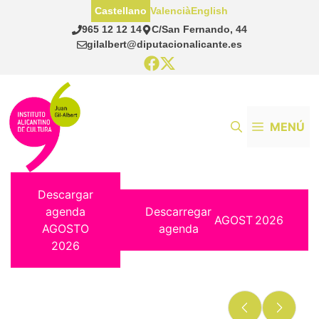
Saltar
Castellano
Valencià
English
al
965 12 12 14
C/San Fernando, 44
contenido
gilalbert@diputacionalicante.es
MENÚ
Descargar
agenda
Descarregar
AGOST
2026
AGOSTO
agenda
2026