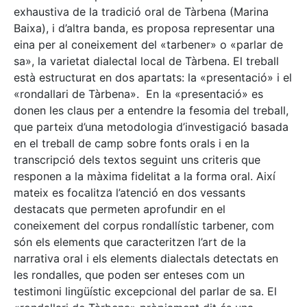
exhaustiva de la tradició oral de Tàrbena (Marina
Baixa), i d’altra banda, es proposa representar una
eina per al coneixement del «tarbener» o «parlar de
sa», la varietat dialectal local de Tàrbena. El treball
està estructurat en dos apartats: la «presentació» i el
«rondallari de Tàrbena». En la «presentació» es
donen les claus per a entendre la fesomia del treball,
que parteix d’una metodologia d’investigació basada
en el treball de camp sobre fonts orals i en la
transcripció dels textos seguint uns criteris que
responen a la màxima fidelitat a la forma oral. Així
mateix es focalitza l’atenció en dos vessants
destacats que permeten aprofundir en el
coneixement del corpus rondallístic tarbener, com
són els elements que caracteritzen l’art de la
narrativa oral i els elements dialectals detectats en
les rondalles, que poden ser enteses com un
testimoni lingüístic excepcional del parlar de sa. El