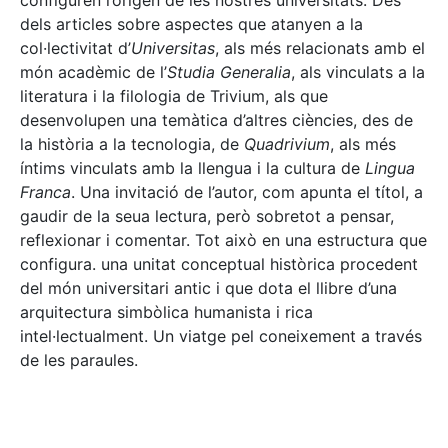
configuren l’origen de les nostres universitats. Des
dels articles sobre aspectes que atanyen a la
col·lectivitat d’
Universitas
, als més relacionats amb el
món acadèmic de l’
Studia Generalia
, als vinculats a la
literatura i la filologia de Trivium, als que
desenvolupen una temàtica d’altres ciències, des de
la història a la tecnologia, de
Quadrivium
, als més
íntims vinculats amb la llengua i la cultura de
Lingua
Franca
. Una invitació de l’autor, com apunta el títol, a
gaudir de la seua lectura, però sobretot a pensar,
reflexionar i comentar. Tot això en una estructura que
configura. una unitat conceptual històrica procedent
del món universitari antic i que dota el llibre d’una
arquitectura simbòlica humanista i rica
intel·lectualment. Un viatge pel coneixement a través
de les paraules.