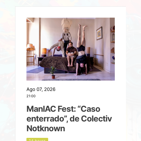
Ago 07, 2026
A
21:00
2
ManIAC Fest: “Caso
a
enterrado”, de Colectiv
Notknown
d
24 hours