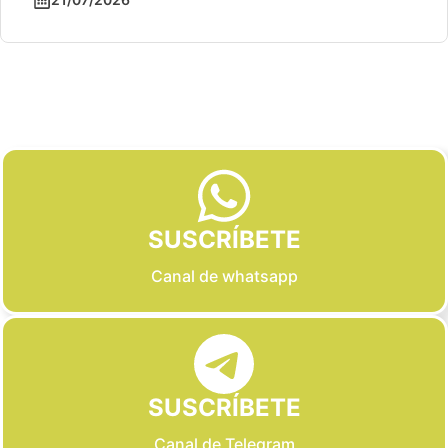
Slide 2 of 6
SUSCRÍBETE
Canal de whatsapp
SUSCRÍBETE
Canal de Telegram