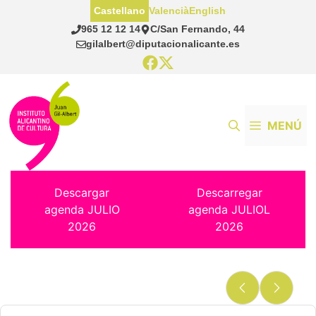
Saltar
Castellano
Valencià
English
al
965 12 12 14
C/San Fernando, 44
contenido
gilalbert@diputacionalicante.es
MENÚ
Descargar
Descarregar
agenda JULIO
agenda JULIOL
2026
2026