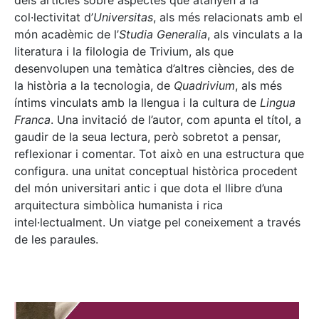
dels articles sobre aspectes que atanyen a la
col·lectivitat d’
Universitas
, als més relacionats amb el
món acadèmic de l’
Studia Generalia
, als vinculats a la
literatura i la filologia de Trivium, als que
desenvolupen una temàtica d’altres ciències, des de
la història a la tecnologia, de
Quadrivium
, als més
íntims vinculats amb la llengua i la cultura de
Lingua
Franca
. Una invitació de l’autor, com apunta el títol, a
gaudir de la seua lectura, però sobretot a pensar,
reflexionar i comentar. Tot això en una estructura que
configura. una unitat conceptual històrica procedent
del món universitari antic i que dota el llibre d’una
arquitectura simbòlica humanista i rica
intel·lectualment. Un viatge pel coneixement a través
de les paraules.