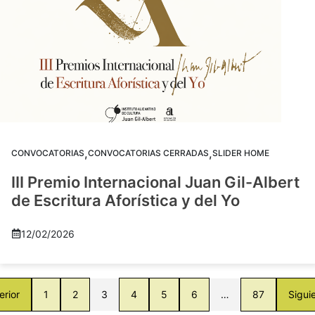
,
,
CONVOCATORIAS
CONVOCATORIAS CERRADAS
SLIDER HOME
III Premio Internacional Juan Gil-Albert
de Escritura Aforística y del Yo
12/02/2026
erior
1
2
3
4
5
6
…
87
Sigui