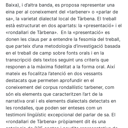
Baixa), i d’altra banda, es proposa representar una
eina per al coneixement del «tarbener» o «parlar de
sa», la varietat dialectal local de Tàrbena. El treball
està estructurat en dos apartats: la «presentació» i el
«rondallari de Tàrbena». En la «presentació» es
donen les claus per a entendre la fesomia del treball,
que parteix d’una metodologia d’investigació basada
en el treball de camp sobre fonts orals i en la
transcripció dels textos seguint uns criteris que
responen a la màxima fidelitat a la forma oral. Així
mateix es focalitza l’atenció en dos vessants
destacats que permeten aprofundir en el
coneixement del corpus rondallístic tarbener, com
són els elements que caracteritzen l’art de la
narrativa oral i els elements dialectals detectats en
les rondalles, que poden ser enteses com un
testimoni lingüístic excepcional del parlar de sa. El
«rondallari de Tàrbena» pròpiament dit és una