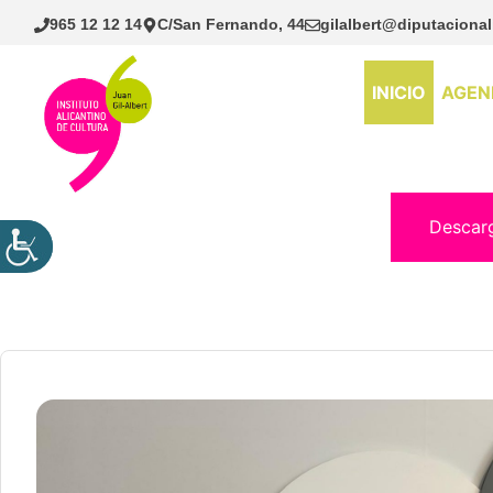
Saltar
965 12 12 14
C/San Fernando, 44
gilalbert@diputacional
al
contenido
INICIO
AGEN
Descar