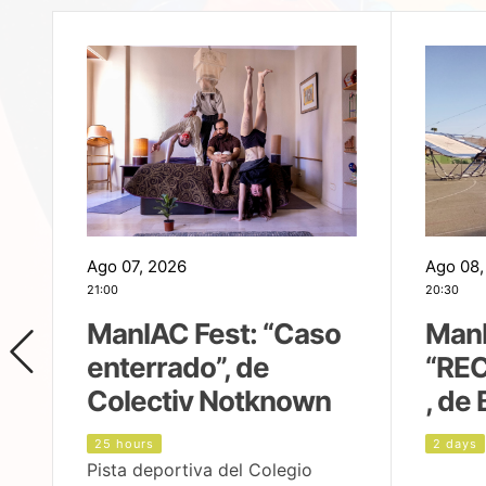
Ago 07, 2026
Ago 08,
21:00
20:30
ManIAC Fest: “Caso
ManI
enterrado”, de
“REC
Colectiv Notknown
, de 
25 hours
2 days
Pista deportiva del Colegio