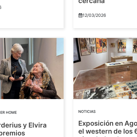
cercana
6
12/03/2026
NOTICIAS
DER HOME
Exposición en Ago
rderius y Elvira
el western de los 
 premios