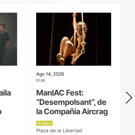
Ago 14, 2026
Ag
21:30
21
aila
ManIAC Fest:
M
“Desempolsant”, de
“
o
la Compañía Aircrag
D
8 days
9
Plaza de la Libertad
pa