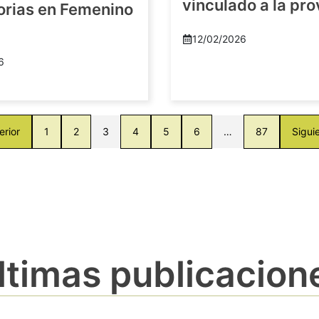
vinculado a la pro
orias en Femenino
12/02/2026
6
erior
1
2
3
4
5
6
…
87
Sigui
ltimas publicacion