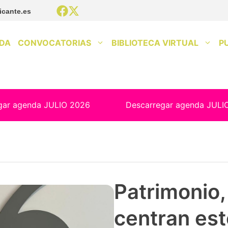
icante.es
DA
CONVOCATORIAS
BIBLIOTECA VIRTUAL
P
gar agenda JULIO 2026
Descarregar agenda JULI
Patrimonio, 
centran est