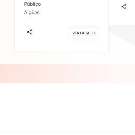
Público
Aigües
E
VER DETALLE