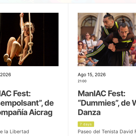
 2026
Ago 15, 2026
21:00
AC Fest:
ManIAC Fest:
empolsant”, de
“Dummies”, de 
ompañía Aicrag
Danza
7 days
e la Libertad
Paseo del Tenista David 