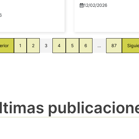
12/02/2026
6
erior
1
2
3
4
5
6
…
87
Sigui
ltimas publicacion