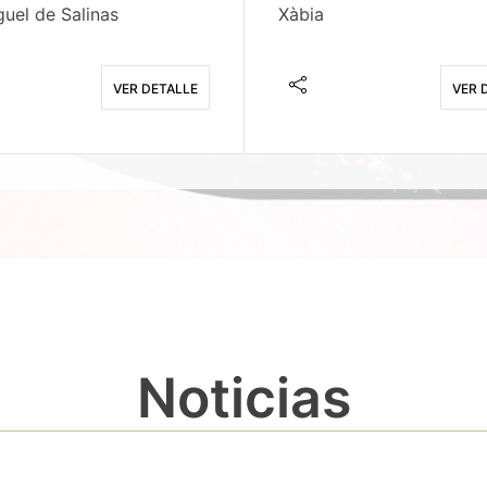
uel de Salinas
Xàbia
VER DETALLE
VER 
Noticias