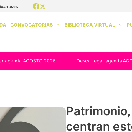
icante.es
DA
CONVOCATORIAS
BIBLIOTECA VIRTUAL
P
ar agenda AGOSTO 2026
Descarregar agenda
AG
Patrimonio, 
centran est