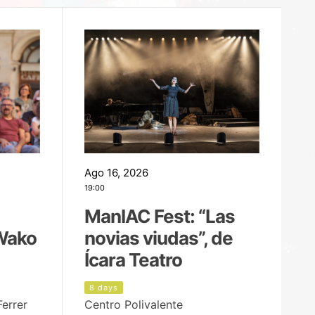
Ago 16, 2026
Ag
19:00
22
ManIAC Fest: “Las
M
Wako
novias viudas”, de
l
Ícara Teatro
P
8 days
2
Ferrer
Centro Polivalente
Ja