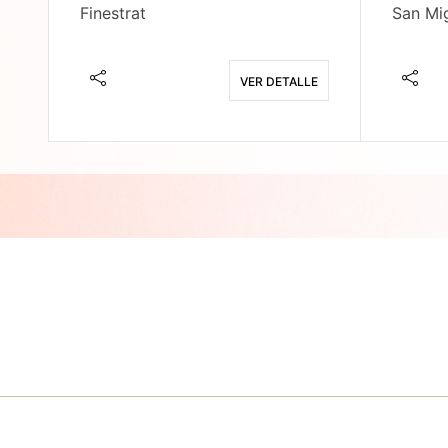
Finestrat
San Mig
E
VER DETALLE