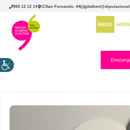
Saltar
965 12 12 14
C/San Fernando, 44
gilalbert@diputacional
al
contenido
INICIO
AGEN
Descarg