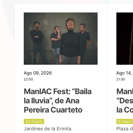
Ago 09, 2026
Ago 14,
22:00
21:30
ManIAC Fest: “Baila
ManI
la lluvia”, de Ana
“Des
Pereira Cuarteto
la C
25 hours
6 days
Jardines de la Ermita
Plaza d