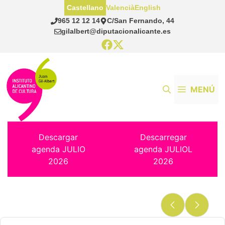
Saltar
Castellano
Valencià
English
al
965 12 12 14
C/San Fernando, 44
contenido
gilalbert@diputacionalicante.es
MENÚ
Descargar
Descarregar
agenda JULIO
agenda JULIOL
2026
2026