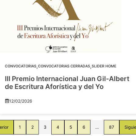
,
,
CONVOCATORIAS
CONVOCATORIAS CERRADAS
SLIDER HOME
III Premio Internacional Juan Gil-Albert
de Escritura Aforística y del Yo
12/02/2026
erior
1
2
3
4
5
6
…
87
Sigui