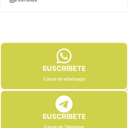
Slide 2 of 6
SUSCRÍBETE
Canal de whatsapp
SUSCRÍBETE
Canal de Telegram