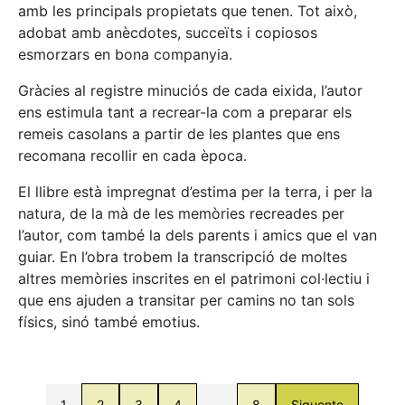
amb les principals propietats que tenen. Tot això,
adobat amb anècdotes, succeïts i copiosos
esmorzars en bona companyia.
Gràcies al registre minuciós de cada eixida, l’autor
ens estimula tant a recrear-la com a preparar els
remeis casolans a partir de les plantes que ens
recomana recollir en cada època.
El llibre està impregnat d’estima per la terra, i per la
natura, de la mà de les memòries recreades per
l’autor, com també la dels parents i amics que el van
guiar. En l’obra trobem la transcripció de moltes
altres memòries inscrites en el patrimoni col·lectiu i
que ens ajuden a transitar per camins no tan sols
físics, sinó també emotius.
1
2
3
4
…
8
Siguente