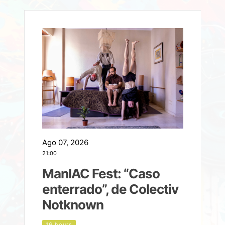
Ago 07, 2026
A
21:00
2
ManIAC Fest: “Caso
a
enterrado”, de Colectiv
Notknown
n
16 hours