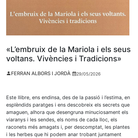
«L’embruix de la Mariola i els seus
voltans. Vivències i Tradicions»
FERRAN ALBORS I JORDÀ
29/05/2026
Este llibre, ens endinsa, des de la passió i l’estima, en
esplèndids paratges i ens descobreix els secrets que
amaguen, alhora que desengruna minuciosament els
viaranys i les sendes, els noms de cada lloc, els
raconets més amagats i, per descomptat, les plantes
i les herbes que hi podem anar trobant juntament