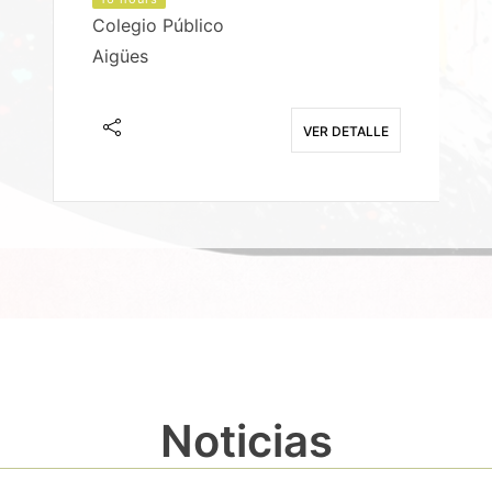
Colegio Público
Aigües
E
VER DETALLE
Noticias