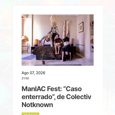
Ago 07, 2026
A
21:00
2
ManIAC Fest: “Caso
a
enterrado”, de Colectiv
Notknown
n
20 hours