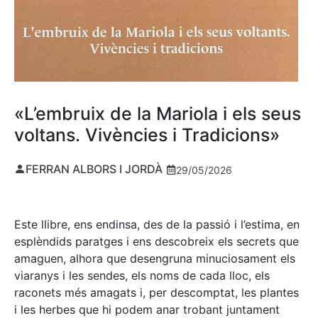
«L’embruix de la Mariola i els seus
voltans. Vivències i Tradicions»
FERRAN ALBORS I JORDÀ
29/05/2026
Este llibre, ens endinsa, des de la passió i l’estima, en
esplèndids paratges i ens descobreix els secrets que
amaguen, alhora que desengruna minuciosament els
viaranys i les sendes, els noms de cada lloc, els
raconets més amagats i, per descomptat, les plantes
i les herbes que hi podem anar trobant juntament