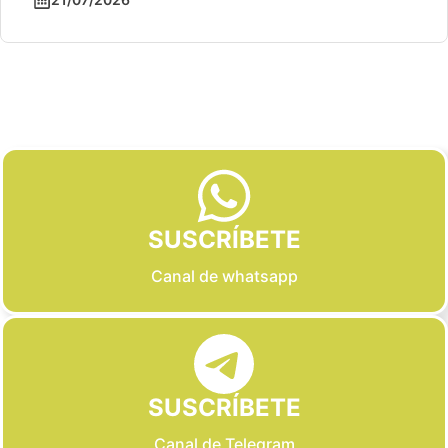
Slide 2 of 6
SUSCRÍBETE
Canal de whatsapp
SUSCRÍBETE
Canal de Telegram