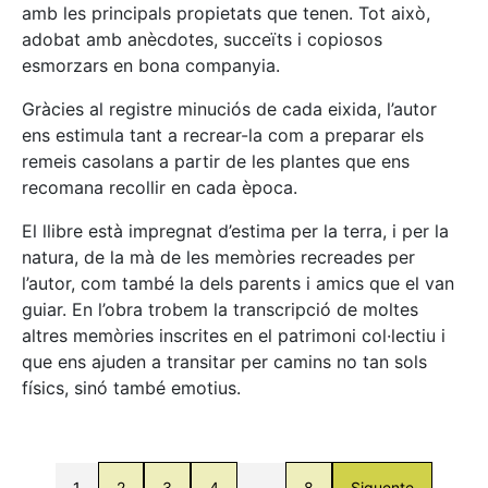
amb les principals propietats que tenen. Tot això,
adobat amb anècdotes, succeïts i copiosos
esmorzars en bona companyia.
Gràcies al registre minuciós de cada eixida, l’autor
ens estimula tant a recrear-la com a preparar els
remeis casolans a partir de les plantes que ens
recomana recollir en cada època.
El llibre està impregnat d’estima per la terra, i per la
natura, de la mà de les memòries recreades per
l’autor, com també la dels parents i amics que el van
guiar. En l’obra trobem la transcripció de moltes
altres memòries inscrites en el patrimoni col·lectiu i
que ens ajuden a transitar per camins no tan sols
físics, sinó també emotius.
1
2
3
4
…
8
Siguente