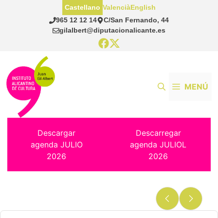
Saltar
Castellano
Valencià
English
al
965 12 12 14
C/San Fernando, 44
contenido
gilalbert@diputacionalicante.es
MENÚ
Descargar
Descarregar
agenda JULIO
agenda JULIOL
2026
2026