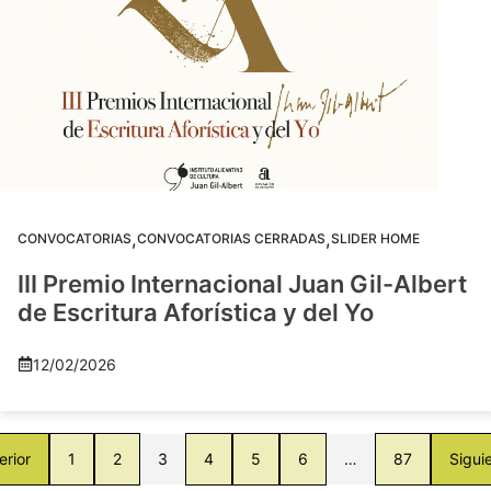
,
,
CONVOCATORIAS
CONVOCATORIAS CERRADAS
SLIDER HOME
III Premio Internacional Juan Gil-Albert
de Escritura Aforística y del Yo
12/02/2026
erior
1
2
3
4
5
6
…
87
Sigui