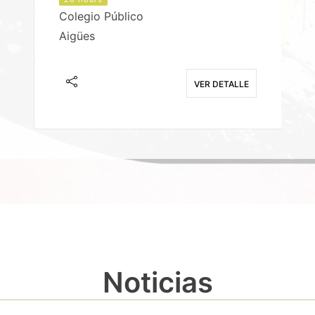
Colegio Público
Aigües
E
VER DETALLE
Noticias