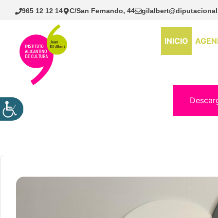
Saltar
965 12 12 14
C/San Fernando, 44
gilalbert@diputacional
al
contenido
INICIO
AGEN
Descar