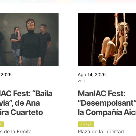
 2026
Ago 14, 2026
21:30
AC Fest: “Baila
ManIAC Fest:
uvia”, de Ana
“Desempolsant”
ira Cuarteto
la Compañía Aic
s
7 days
s de la Ermita
Plaza de la Libertad