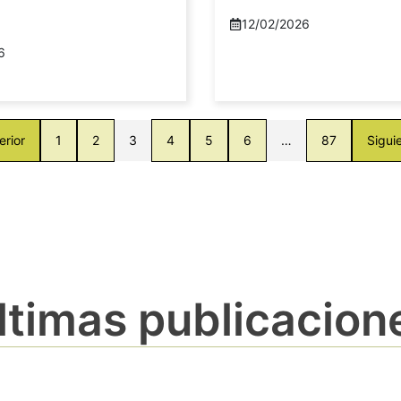
12/02/2026
6
erior
1
2
3
4
5
6
…
87
Sigui
ltimas publicacion