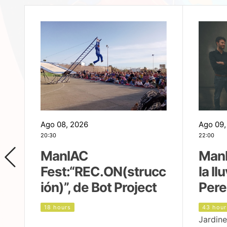
Ago 08, 2026
Ago 09,
20:30
22:00
ManIAC
ManI
Fest:“REC.ON(strucc
la ll
ión)”, de Bot Project
Pere
18 hours
43 hour
Jardine