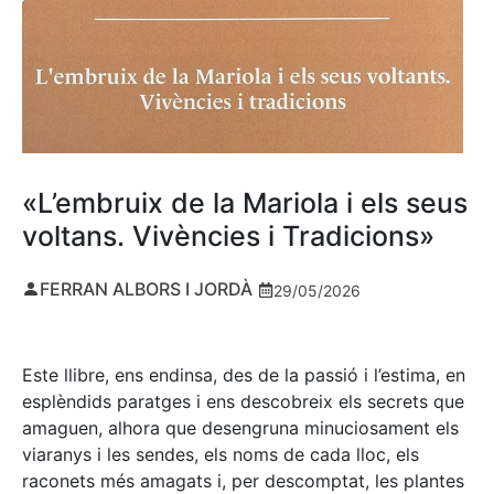
«L’embruix de la Mariola i els seus
voltans. Vivències i Tradicions»
FERRAN ALBORS I JORDÀ
29/05/2026
Este llibre, ens endinsa, des de la passió i l’estima, en
esplèndids paratges i ens descobreix els secrets que
amaguen, alhora que desengruna minuciosament els
viaranys i les sendes, els noms de cada lloc, els
raconets més amagats i, per descomptat, les plantes