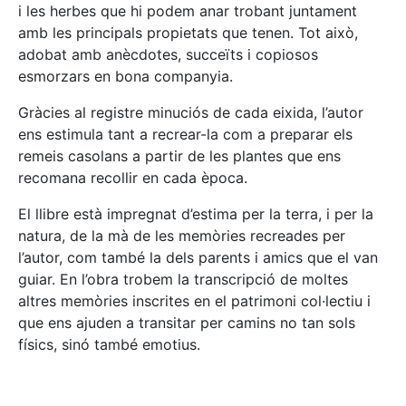
i les herbes que hi podem anar trobant juntament
amb les principals propietats que tenen. Tot això,
adobat amb anècdotes, succeïts i copiosos
esmorzars en bona companyia.
Gràcies al registre minuciós de cada eixida, l’autor
ens estimula tant a recrear-la com a preparar els
remeis casolans a partir de les plantes que ens
recomana recollir en cada època.
El llibre està impregnat d’estima per la terra, i per la
natura, de la mà de les memòries recreades per
l’autor, com també la dels parents i amics que el van
guiar. En l’obra trobem la transcripció de moltes
altres memòries inscrites en el patrimoni col·lectiu i
que ens ajuden a transitar per camins no tan sols
físics, sinó també emotius.