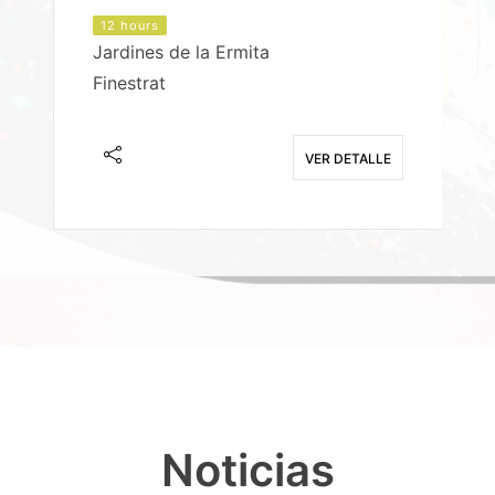
12 hours
Jardines de la Ermita
P
Finestrat
S
E
VER DETALLE
Noticias