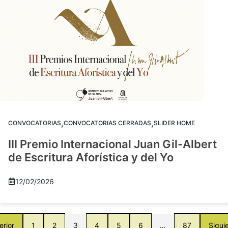
,
,
CONVOCATORIAS
CONVOCATORIAS CERRADAS
SLIDER HOME
III Premio Internacional Juan Gil-Albert
de Escritura Aforística y del Yo
12/02/2026
erior
1
2
3
4
5
6
…
87
Sigui