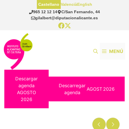
Saltar
Castellano
Valencià
English
al
965 12 12 14
C/San Fernando, 44
contenido
gilalbert@diputacionalicante.es
MENÚ
Descargar
agenda
Descarregar
AGOST
2026
AGOSTO
agenda
2026