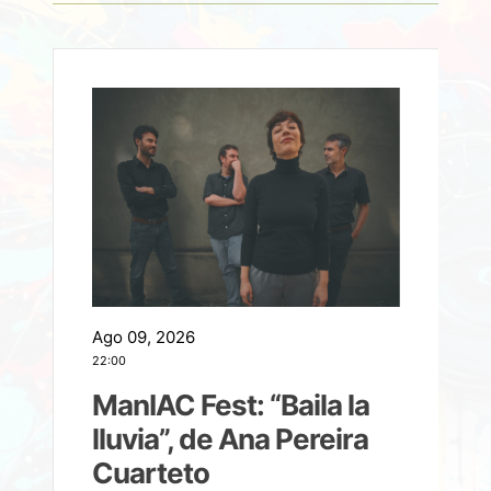
Ago 09, 2026
A
22:00
21
ManIAC Fest: “Baila la
a
lluvia”, de Ana Pereira
Cuarteto