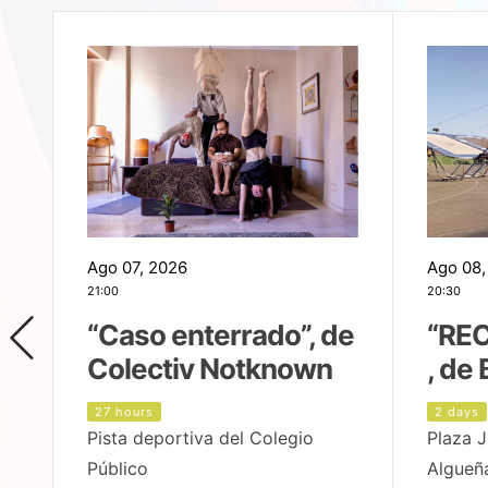
Ago 07, 2026
Ago 08,
21:00
20:30
,
“Caso enterrado”, de
“REC
Colectiv Notknown
, de 
27 hours
2 days
Pista deportiva del Colegio
Plaza J
Público
Algueñ