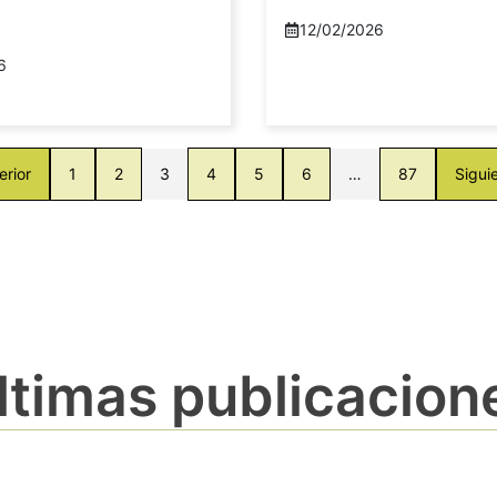
12/02/2026
6
erior
1
2
3
4
5
6
…
87
Sigui
ltimas publicacion