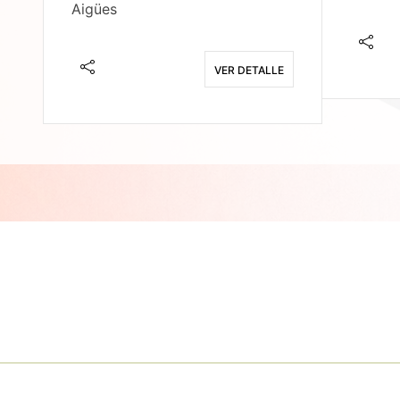
Aigües
E
VER DETALLE