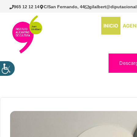
Saltar
965 12 12 14
C/San Fernando, 44
gilalbert@diputacional
al
contenido
INICIO
AGEN
Descar