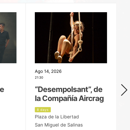
Ago 14, 2026
Ag
21:30
21
de
“Desempolsant”, de
“
la Compañía Aircrag
D
8 days
9
Plaza de la Libertad
pa
San Miguel de Salinas
X