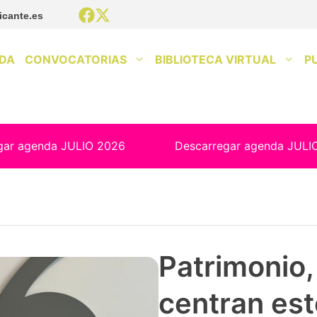
icante.es
DA
CONVOCATORIAS
BIBLIOTECA VIRTUAL
P
gar agenda JULIO 2026
Descarregar agenda JULI
Patrimonio, 
centran est