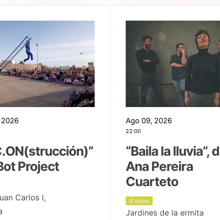
 2026
Ago 09, 2026
22:00
.ON(strucción)”
“Baila la lluvia”, 
Bot Project
Ana Pereira
Cuarteto
uan Carlos I,
3 days
a
Jardines de la ermita