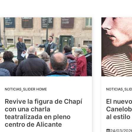
,
,
NOTICIAS
SLIDER HOME
NOTICIAS
SLI
Revive la figura de Chapí
El nuev
con una charla
Canelob
teatralizada en pleno
al estilo
centro de Alicante
24/03/202