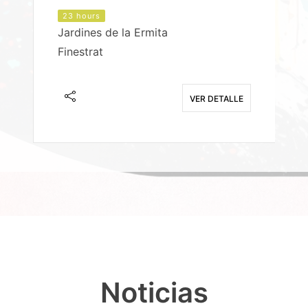
23 hours
Jardines de la Ermita
P
Finestrat
S
E
VER DETALLE
Noticias