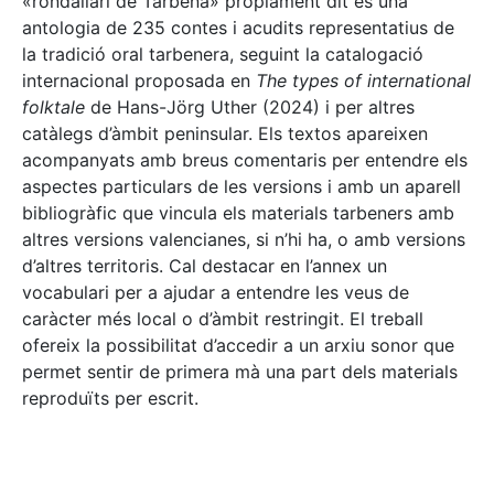
«rondallari de Tàrbena» pròpiament dit és una
antologia de 235 contes i acudits representatius de
la tradició oral tarbenera, seguint la catalogació
internacional proposada en
The types of international
folktale
de Hans-Jörg Uther (2024) i per altres
catàlegs d’àmbit peninsular. Els textos apareixen
acompanyats amb breus comentaris per entendre els
aspectes particulars de les versions i amb un aparell
bibliogràfic que vincula els materials tarbeners amb
altres versions valencianes, si n’hi ha, o amb versions
d’altres territoris. Cal destacar en l’annex un
vocabulari per a ajudar a entendre les veus de
caràcter més local o d’àmbit restringit. El treball
ofereix la possibilitat d’accedir a un arxiu sonor que
permet sentir de primera mà una part dels materials
reproduïts per escrit.