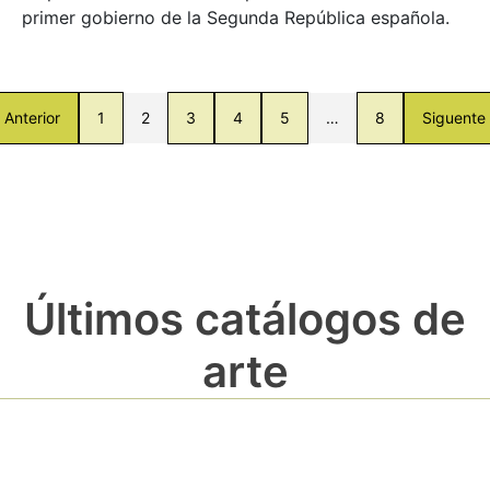
primer gobierno de la Segunda República española.
Anterior
1
2
3
4
5
…
8
Siguente
Últimos catálogos de
arte