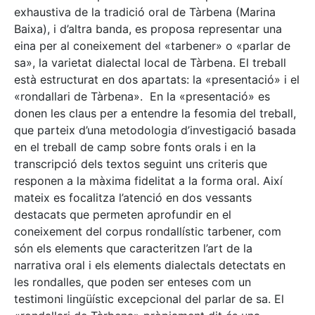
exhaustiva de la tradició oral de Tàrbena (Marina
Baixa), i d’altra banda, es proposa representar una
eina per al coneixement del «tarbener» o «parlar de
sa», la varietat dialectal local de Tàrbena. El treball
està estructurat en dos apartats: la «presentació» i el
«rondallari de Tàrbena». En la «presentació» es
donen les claus per a entendre la fesomia del treball,
que parteix d’una metodologia d’investigació basada
en el treball de camp sobre fonts orals i en la
transcripció dels textos seguint uns criteris que
responen a la màxima fidelitat a la forma oral. Així
mateix es focalitza l’atenció en dos vessants
destacats que permeten aprofundir en el
coneixement del corpus rondallístic tarbener, com
són els elements que caracteritzen l’art de la
narrativa oral i els elements dialectals detectats en
les rondalles, que poden ser enteses com un
testimoni lingüístic excepcional del parlar de sa. El