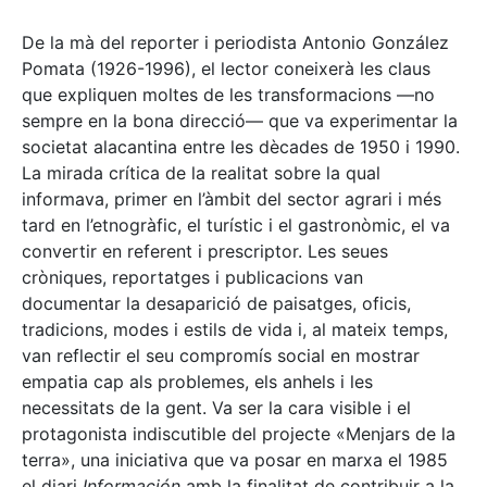
De la mà del reporter i periodista Antonio González
Pomata (1926-1996), el lector coneixerà les claus
que expliquen moltes de les transformacions —no
sempre en la bona direcció— que va experimentar la
societat alacantina entre les dècades de 1950 i 1990.
La mirada crítica de la realitat sobre la qual
informava, primer en l’àmbit del sector agrari i més
tard en l’etnogràfic, el turístic i el gastronòmic, el va
convertir en referent i prescriptor. Les seues
cròniques, reportatges i publicacions van
documentar la desaparició de paisatges, oficis,
tradicions, modes i estils de vida i, al mateix temps,
van reflectir el seu compromís social en mostrar
empatia cap als problemes, els anhels i les
necessitats de la gent. Va ser la cara visible i el
protagonista indiscutible del projecte «Menjars de la
terra», una iniciativa que va posar en marxa el 1985
el diari
Información
amb la finalitat de contribuir a la