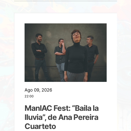
Ago 09, 2026
A
22:00
21
ManIAC Fest: “Baila la
a
lluvia”, de Ana Pereira
Cuarteto