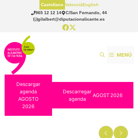
Saltar
Castellano
Valencià
English
al
965 12 12 14
C/San Fernando, 44
contenido
gilalbert@diputacionalicante.es
MENÚ
Descargar
agenda
Descarregar
AGOST
2026
AGOSTO
agenda
2026