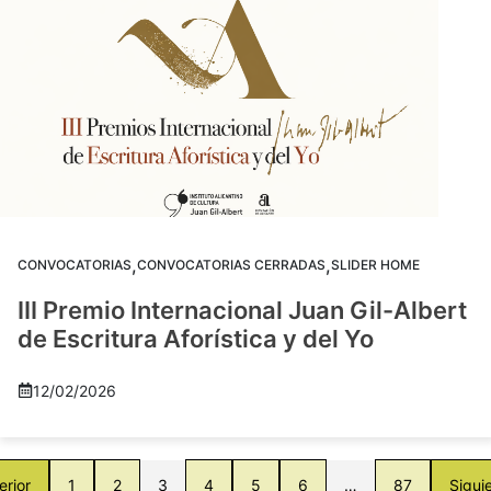
,
,
CONVOCATORIAS
CONVOCATORIAS CERRADAS
SLIDER HOME
III Premio Internacional Juan Gil-Albert
de Escritura Aforística y del Yo
12/02/2026
erior
1
2
3
4
5
6
…
87
Sigui