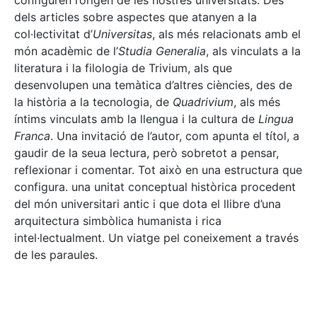
configuren l’origen de les nostres universitats. Des
dels articles sobre aspectes que atanyen a la
col·lectivitat d’
Universitas
, als més relacionats amb el
món acadèmic de l’
Studia Generalia
, als vinculats a la
literatura i la filologia de Trivium, als que
desenvolupen una temàtica d’altres ciències, des de
la història a la tecnologia, de
Quadrivium
, als més
íntims vinculats amb la llengua i la cultura de
Lingua
Franca
. Una invitació de l’autor, com apunta el títol, a
gaudir de la seua lectura, però sobretot a pensar,
reflexionar i comentar. Tot això en una estructura que
configura. una unitat conceptual històrica procedent
del món universitari antic i que dota el llibre d’una
arquitectura simbòlica humanista i rica
intel·lectualment. Un viatge pel coneixement a través
de les paraules.