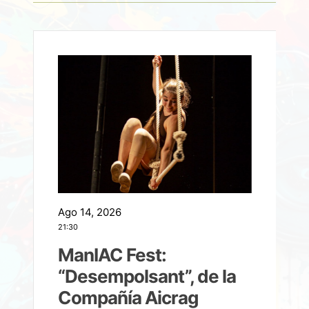
Ago 14, 2026
A
21:30
21
ManIAC Fest:
a
“Desempolsant”, de la
Compañía Aicrag