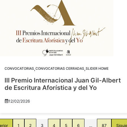
,
,
CONVOCATORIAS
CONVOCATORIAS CERRADAS
SLIDER HOME
III Premio Internacional Juan Gil-Albert
de Escritura Aforística y del Yo
12/02/2026
erior
1
2
3
4
5
6
…
87
Sigui