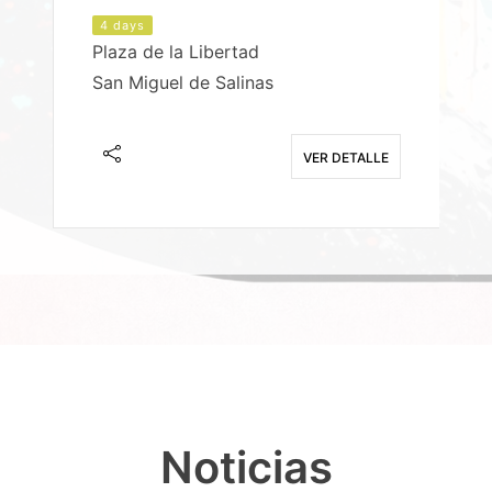
4 days
Plaza de la Libertad
P
San Miguel de Salinas
X
E
VER DETALLE
Noticias