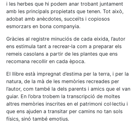
i les herbes que hi podem anar trobant juntament
amb les principals propietats que tenen. Tot això,
adobat amb anècdotes, succeïts i copiosos
esmorzars en bona companyia.
Gràcies al registre minuciós de cada eixida, l’autor
ens estimula tant a recrear-la com a preparar els
remeis casolans a partir de les plantes que ens
recomana recollir en cada època.
El llibre està impregnat d’estima per la terra, i per la
natura, de la mà de les memòries recreades per
l’autor, com també la dels parents i amics que el van
guiar. En l’obra trobem la transcripció de moltes
altres memòries inscrites en el patrimoni col·lectiu i
que ens ajuden a transitar per camins no tan sols
físics, sinó també emotius.