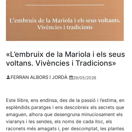
«L’embruix de la Mariola i els seus
voltans. Vivències i Tradicions»
FERRAN ALBORS I JORDÀ
29/05/2026
Este llibre, ens endinsa, des de la passió i l’estima, en
esplèndids paratges i ens descobreix els secrets que
amaguen, alhora que desengruna minuciosament els
viaranys i les sendes, els noms de cada lloc, els
raconets més amagats i, per descomptat, les plantes