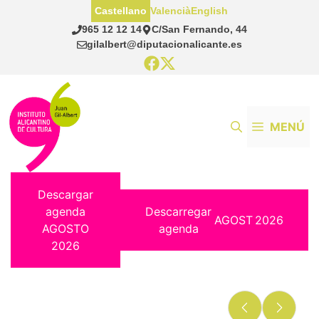
Saltar
Castellano
Valencià
English
al
965 12 12 14
C/San Fernando, 44
contenido
gilalbert@diputacionalicante.es
MENÚ
Descargar
agenda
Descarregar
AGOST
2026
AGOSTO
agenda
2026