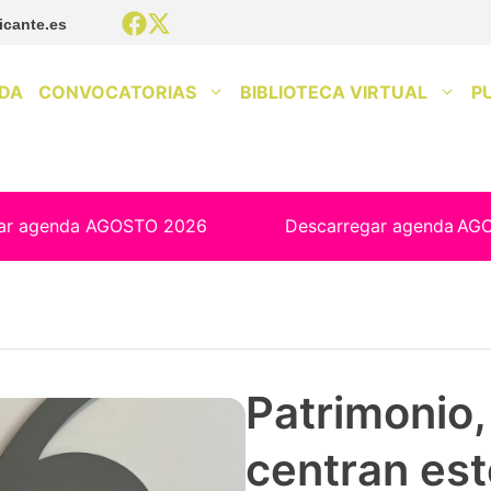
icante.es
DA
CONVOCATORIAS
BIBLIOTECA VIRTUAL
P
ar agenda AGOSTO 2026
Descarregar agenda
AG
Patrimonio, 
centran est