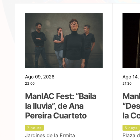
Ago 09, 2026
Ago 14,
22:00
21:30
ManIAC Fest: “Baila
ManI
la lluvia”, de Ana
“Des
Pereira Cuarteto
la C
7 hours
5 days
Jardines de la Ermita
Plaza d