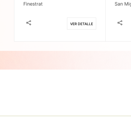
Finestrat
San Mig
E
VER DETALLE