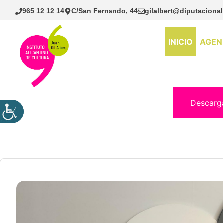
Saltar
965 12 12 14
C/San Fernando, 44
gilalbert@diputacional
al
contenido
INICIO
AGEN
Descarg