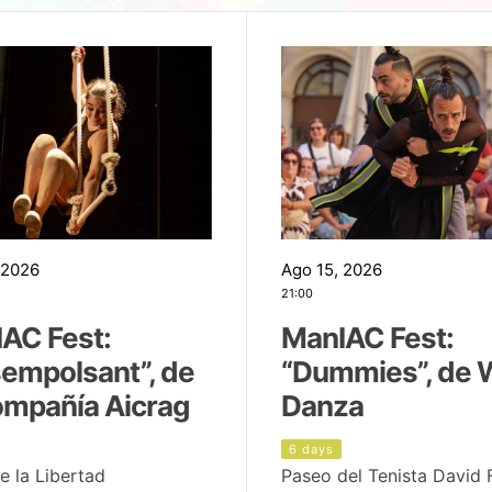
 2026
Ago 15, 2026
21:00
AC Fest:
ManIAC Fest:
empolsant”, de
“Dummies”, de 
ompañía Aicrag
Danza
6 days
e la Libertad
Paseo del Tenista David 