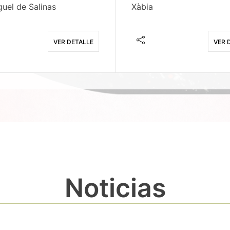
uel de Salinas
Xàbia
VER DETALLE
VER 
Noticias