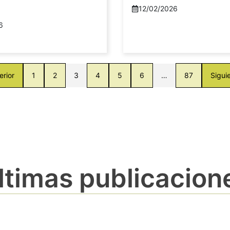
12/02/2026
6
erior
1
2
3
4
5
6
…
87
Sigui
ltimas publicacion