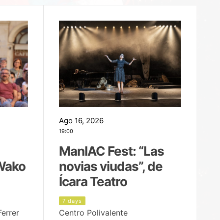
Ago 16, 2026
Ag
19:00
22
ManIAC Fest: “Las
M
Wako
novias viudas”, de
l
Ícara Teatro
P
7 days
7
Ferrer
Centro Polivalente
Ja