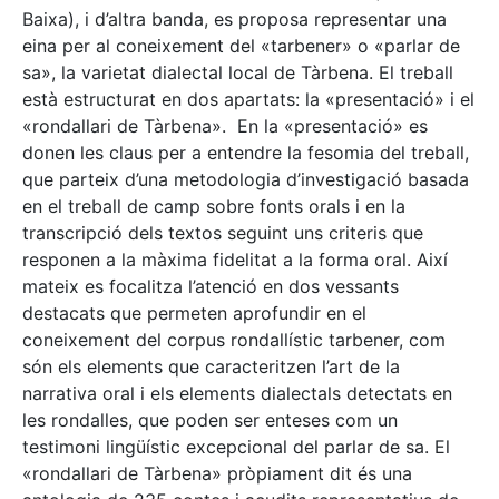
Baixa), i d’altra banda, es proposa representar una
eina per al coneixement del «tarbener» o «parlar de
sa», la varietat dialectal local de Tàrbena. El treball
està estructurat en dos apartats: la «presentació» i el
«rondallari de Tàrbena». En la «presentació» es
donen les claus per a entendre la fesomia del treball,
que parteix d’una metodologia d’investigació basada
en el treball de camp sobre fonts orals i en la
transcripció dels textos seguint uns criteris que
responen a la màxima fidelitat a la forma oral. Així
mateix es focalitza l’atenció en dos vessants
destacats que permeten aprofundir en el
coneixement del corpus rondallístic tarbener, com
són els elements que caracteritzen l’art de la
narrativa oral i els elements dialectals detectats en
les rondalles, que poden ser enteses com un
testimoni lingüístic excepcional del parlar de sa. El
«rondallari de Tàrbena» pròpiament dit és una