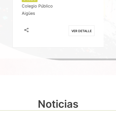
Colegio Público
Aigües
E
VER DETALLE
Noticias