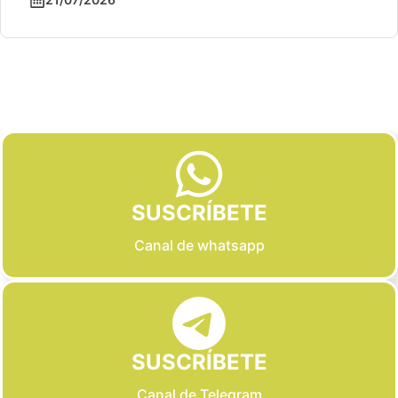
Slide 2 of 6
SUSCRÍBETE
Canal de whatsapp
SUSCRÍBETE
Canal de Telegram