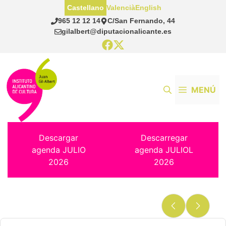
Saltar
Castellano
Valencià
English
al
965 12 12 14
C/San Fernando, 44
contenido
gilalbert@diputacionalicante.es
MENÚ
Descargar
Descarregar
agenda JULIO
agenda JULIOL
2026
2026