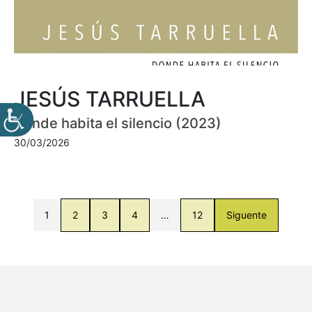
JESÚS TARRUELLA
Donde habita el silencio (2023)
30/03/2026
1
2
3
4
…
12
Siguente