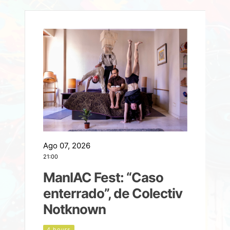
Ago 07, 2026
A
21:00
2
ManIAC Fest: “Caso
a
enterrado”, de Colectiv
Notknown
n
4 hours