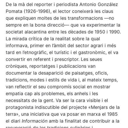
De la mà del reporter i periodista Antonio González
Pomata (1926-1996), el lector coneixerà les claus
que expliquen moltes de les transformacions —no
sempre en la bona direcció— que va experimentar la
societat alacantina entre les dècades de 1950 i 1990.
La mirada crítica de la realitat sobre la qual
informava, primer en l’àmbit del sector agrari i més
tard en l’etnogràfic, el turístic i el gastronòmic, el va
convertir en referent i prescriptor. Les seues
cròniques, reportatges i publicacions van
documentar la desaparició de paisatges, oficis,
tradicions, modes i estils de vida i, al mateix temps,
van reflectir el seu compromís social en mostrar
empatia cap als problemes, els anhels i les
necessitats de la gent. Va ser la cara visible i el
protagonista indiscutible del projecte «Menjars de la
terra», una iniciativa que va posar en marxa el 1985
el diari
Información
amb la finalitat de contribuir a la
recuperació de les tradicions culinàries i