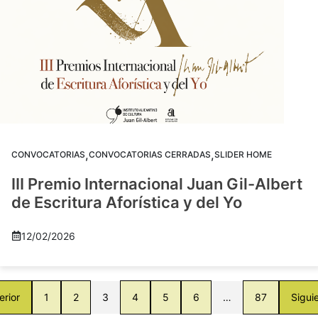
,
,
CONVOCATORIAS
CONVOCATORIAS CERRADAS
SLIDER HOME
III Premio Internacional Juan Gil-Albert
de Escritura Aforística y del Yo
12/02/2026
erior
1
2
3
4
5
6
…
87
Sigui