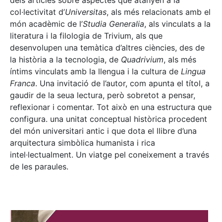
dels articles sobre aspectes que atanyen a la
col·lectivitat d’
Universitas
, als més relacionats amb el
món acadèmic de l’
Studia Generalia
, als vinculats a la
literatura i la filologia de Trivium, als que
desenvolupen una temàtica d’altres ciències, des de
la història a la tecnologia, de
Quadrivium
, als més
íntims vinculats amb la llengua i la cultura de
Lingua
Franca
. Una invitació de l’autor, com apunta el títol, a
gaudir de la seua lectura, però sobretot a pensar,
reflexionar i comentar. Tot això en una estructura que
configura. una unitat conceptual històrica procedent
del món universitari antic i que dota el llibre d’una
arquitectura simbòlica humanista i rica
intel·lectualment. Un viatge pel coneixement a través
de les paraules.