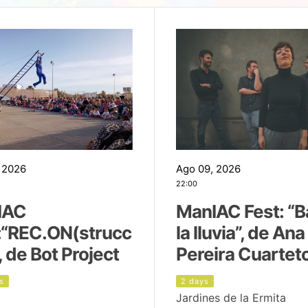
 2026
Ago 09, 2026
22:00
IAC
ManIAC Fest: “B
:“REC.ON(strucc
la lluvia”, de Ana
, de Bot Project
Pereira Cuartet
s
2 days
Jardines de la Ermita