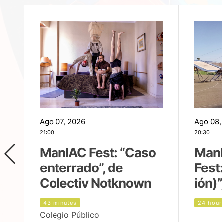
Ago 07, 2026
Ago 08,
21:00
20:30
ManIAC Fest: “Caso
Man
enterrado”, de
Fest
Colectiv Notknown
ión)”
43 minutes
24 hour
Colegio Público