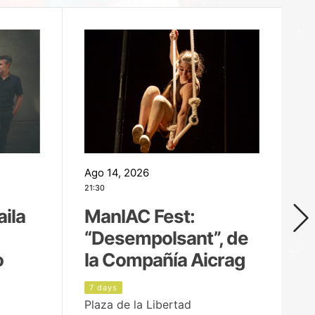
Ago 14, 2026
Ag
21:30
21
aila
ManIAC Fest:
M
“Desempolsant”, de
“
o
la Compañía Aicrag
D
7 days
8
Plaza de la Libertad
Pa