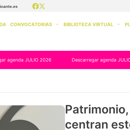
icante.es
DA
CONVOCATORIAS
BIBLIOTECA VIRTUAL
P
gar agenda JULIO 2026
Descarregar agenda JULI
Patrimonio, 
centran est