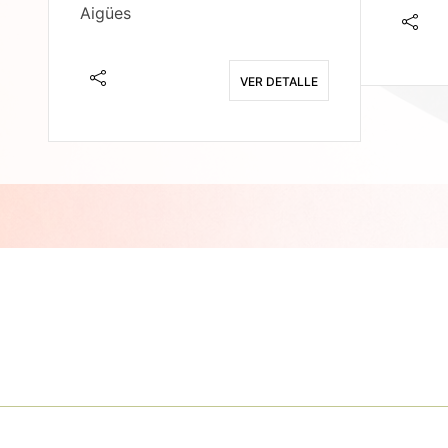
Aigües
E
VER DETALLE