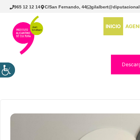
Saltar
965 12 12 14
C/San Fernando, 44
gilalbert@diputacional
al
contenido
INICIO
AGEN
Descar