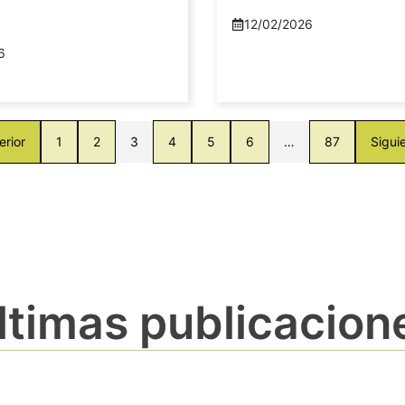
12/02/2026
6
erior
1
2
3
4
5
6
…
87
Sigui
ltimas publicacion