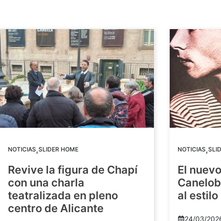
,
,
NOTICIAS
SLIDER HOME
NOTICIAS
SLI
Revive la figura de Chapí
El nuev
con una charla
Canelob
teatralizada en pleno
al estilo
centro de Alicante
24/03/202