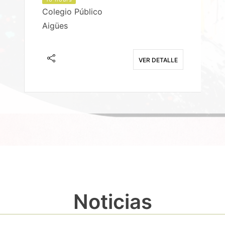
Colegio Público
Aigües
E
VER DETALLE
Noticias