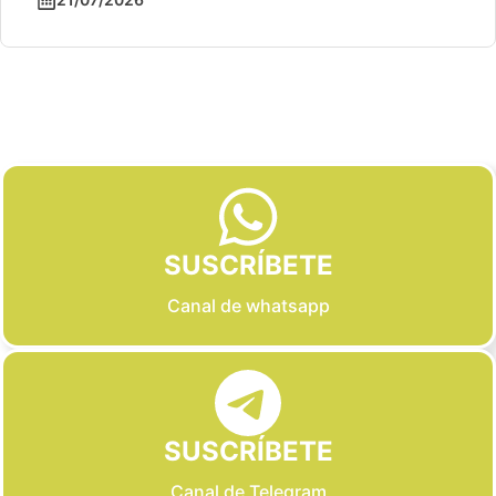
Slide 2 of 6
SUSCRÍBETE
Canal de whatsapp
SUSCRÍBETE
Canal de Telegram