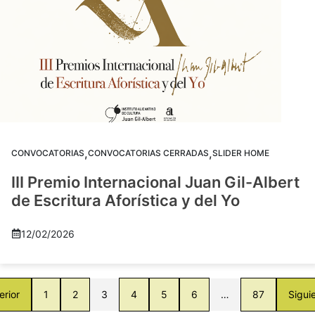
,
,
CONVOCATORIAS
CONVOCATORIAS CERRADAS
SLIDER HOME
III Premio Internacional Juan Gil-Albert
de Escritura Aforística y del Yo
12/02/2026
erior
1
2
3
4
5
6
…
87
Sigui