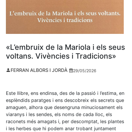
«L’embruix de la Mariola i els seus
voltans. Vivències i Tradicions»
FERRAN ALBORS I JORDÀ
29/05/2026
Este llibre, ens endinsa, des de la passió i l’estima, en
esplèndids paratges i ens descobreix els secrets que
amaguen, alhora que desengruna minuciosament els
viaranys i les sendes, els noms de cada lloc, els
raconets més amagats i, per descomptat, les plantes
i les herbes que hi podem anar trobant juntament