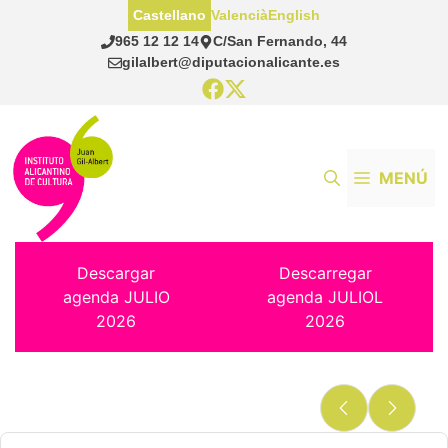
Saltar
Castellano
Valencià
English
al
965 12 12 14
C/San Fernando, 44
contenido
gilalbert@diputacionalicante.es
MENÚ
Descargar
Descarregar
agenda JULIO
agenda JULIOL
2026
2026