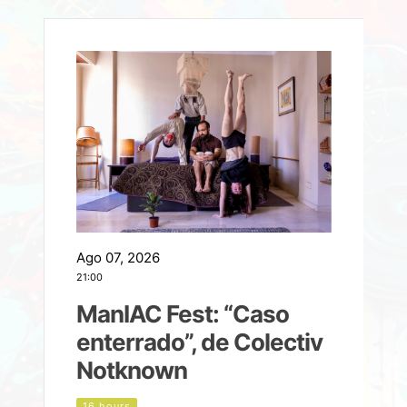
Ago 07, 2026
A
21:00
2
ManIAC Fest: “Caso
a
enterrado”, de Colectiv
Notknown
n
16 hours