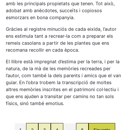
amb les principals propietats que tenen. Tot això,
adobat amb anècdotes, succeïts i copiosos
esmorzars en bona companyia.
Gràcies al registre minuciós de cada eixida, l’autor
ens estimula tant a recrear-la com a preparar els
remeis casolans a partir de les plantes que ens
recomana recollir en cada època.
El llibre està impregnat d’estima per la terra, i per la
natura, de la mà de les memòries recreades per
l’autor, com també la dels parents i amics que el van
guiar. En l’obra trobem la transcripció de moltes
altres memòries inscrites en el patrimoni col·lectiu i
que ens ajuden a transitar per camins no tan sols
físics, sinó també emotius.
1
2
3
4
…
8
Siguente