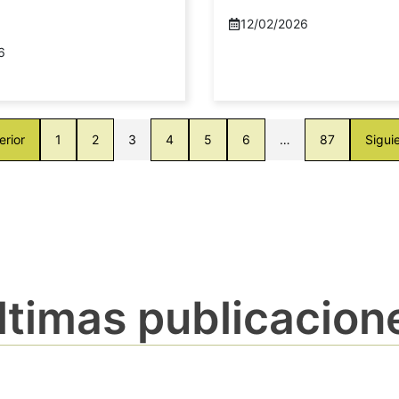
12/02/2026
6
erior
1
2
3
4
5
6
…
87
Sigui
ltimas publicacion