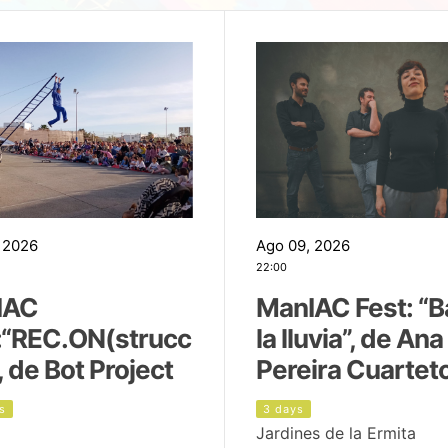
 2026
Ago 09, 2026
22:00
IAC
ManIAC Fest: “B
:“REC.ON(strucc
la lluvia”, de Ana
, de Bot Project
Pereira Cuartet
s
3 days
Jardines de la Ermita