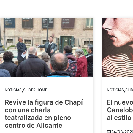
,
,
NOTICIAS
SLIDER HOME
NOTICIAS
SLI
Revive la figura de Chapí
El nuev
con una charla
Canelob
teatralizada en pleno
al estilo
centro de Alicante
24/03/202