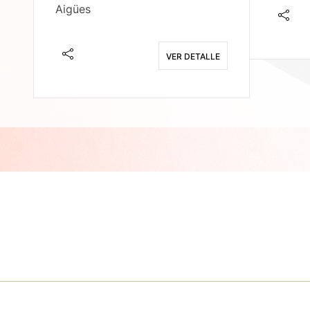
Aigües
E
VER DETALLE