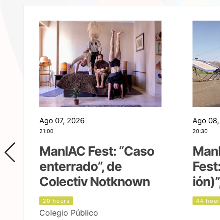
Ago 07, 2026
Ago 08,
21:00
20:30
ManIAC Fest: “Caso
Man
enterrado”, de
Fest
Colectiv Notknown
ión)”
20 hours
44 hour
Colegio Público