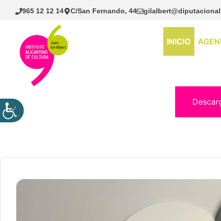
Saltar
965 12 12 14
C/San Fernando, 44
gilalbert@diputacional
al
contenido
INICIO
AGEN
Descar