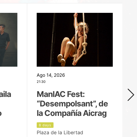
Ago 14, 2026
Ag
21:30
21
aila
ManIAC Fest:
M
“Desempolsant”, de
“
o
la Compañía Aicrag
D
8 days
9
Plaza de la Libertad
Pa