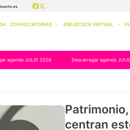
icante.es
DA
CONVOCATORIAS
BIBLIOTECA VIRTUAL
P
gar agenda JULIO 2026
Descarregar agenda JULI
Patrimonio, 
centran est