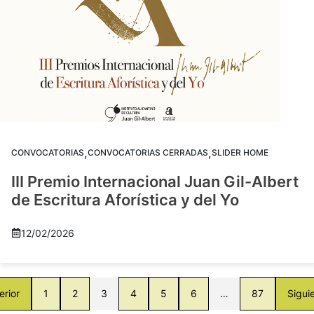
,
,
CONVOCATORIAS
CONVOCATORIAS CERRADAS
SLIDER HOME
III Premio Internacional Juan Gil-Albert
de Escritura Aforística y del Yo
12/02/2026
erior
1
2
3
4
5
6
…
87
Sigui