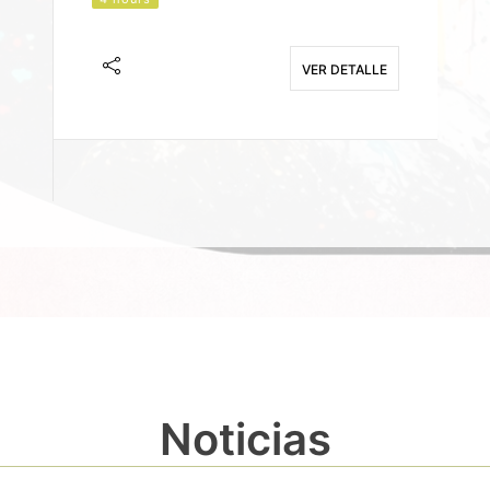
J
F
VER DETALLE
E
Noticias