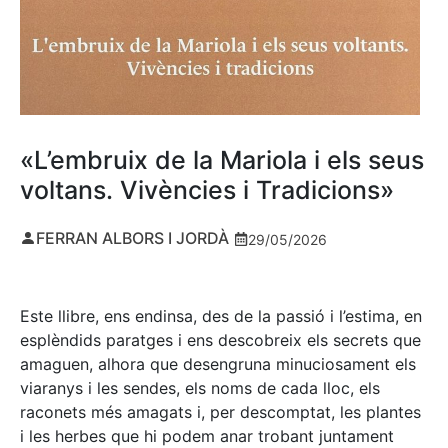
«L’embruix de la Mariola i els seus
voltans. Vivències i Tradicions»
FERRAN ALBORS I JORDÀ
29/05/2026
Este llibre, ens endinsa, des de la passió i l’estima, en
esplèndids paratges i ens descobreix els secrets que
amaguen, alhora que desengruna minuciosament els
viaranys i les sendes, els noms de cada lloc, els
raconets més amagats i, per descomptat, les plantes
i les herbes que hi podem anar trobant juntament