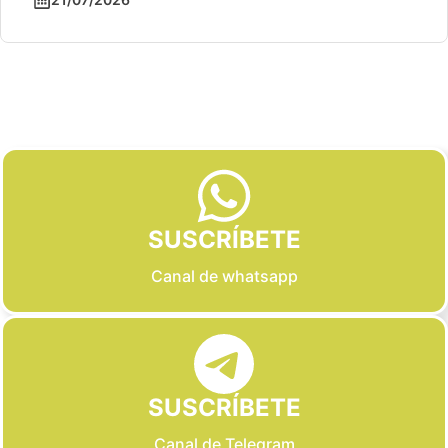
Slide 2 of 6
SUSCRÍBETE
Canal de whatsapp
SUSCRÍBETE
Canal de Telegram