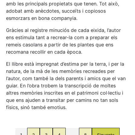
amb les principals propietats que tenen. Tot això,
adobat amb anècdotes, succeïts i copiosos
esmorzars en bona companyia.
Gràcies al registre minuciós de cada eixida, l’autor
ens estimula tant a recrear-la com a preparar els
remeis casolans a partir de les plantes que ens
recomana recollir en cada època.
El llibre està impregnat d’estima per la terra, i per la
natura, de la mà de les memòries recreades per
l’autor, com també la dels parents i amics que el van
guiar. En l’obra trobem la transcripció de moltes
altres memòries inscrites en el patrimoni col·lectiu i
que ens ajuden a transitar per camins no tan sols
físics, sinó també emotius.
1
2
3
4
…
8
Siguente