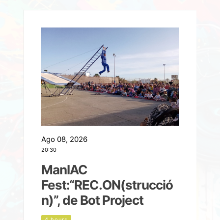
Ago 08, 2026
A
20:30
2
ManIAC
M
a
Fest:“REC.ON(strucció
l
n)”, de Bot Project
4 hours