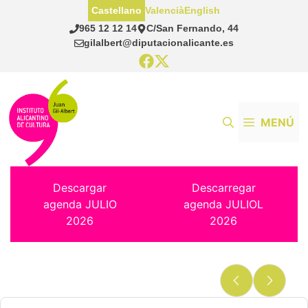
Saltar
Castellano
Valencià
English
al
965 12 12 14
C/San Fernando, 44
contenido
gilalbert@diputacionalicante.es
MENÚ
Descargar
Descarregar
agenda JULIO
agenda JULIOL
2026
2026