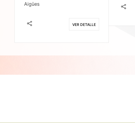
Aigües
E
VER DETALLE