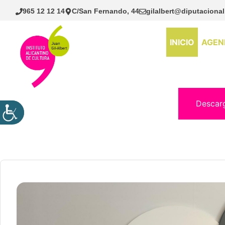
Saltar
965 12 12 14
C/San Fernando, 44
gilalbert@diputacional
al
contenido
INICIO
AGEN
Descar