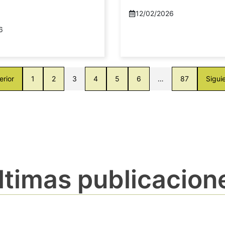
12/02/2026
6
erior
1
2
3
4
5
6
…
87
Sigui
ltimas publicacion