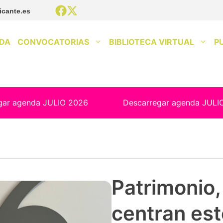
icante.es
DA
CONVOCATORIAS
BIBLIOTECA VIRTUAL
P
gar agenda JULIO 2026
Descarregar agenda JULI
Patrimonio, 
centran est