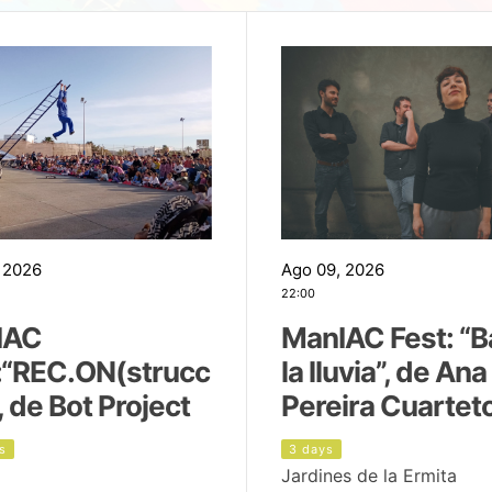
 2026
Ago 09, 2026
22:00
IAC
ManIAC Fest: “B
:“REC.ON(strucc
la lluvia”, de Ana
, de Bot Project
Pereira Cuartet
s
3 days
Jardines de la Ermita