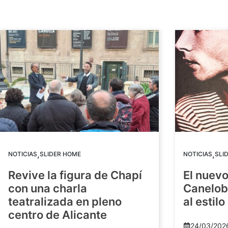
,
,
NOTICIAS
SLIDER HOME
NOTICIAS
SLI
Revive la figura de Chapí
El nuev
con una charla
Canelob
teatralizada en pleno
al estilo
centro de Alicante
24/03/202