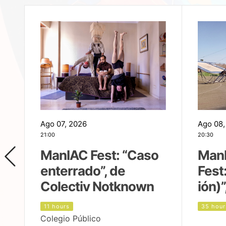
Ago 07, 2026
Ago 08,
21:00
20:30
ManIAC Fest: “Caso
Man
enterrado”, de
Fest
Colectiv Notknown
ión)”
11 hours
35 hour
Colegio Público