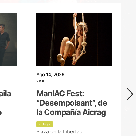
Ago 14, 2026
Ag
21:30
21
aila
ManIAC Fest:
M
“Desempolsant”, de
“
o
la Compañía Aicrag
D
7 days
8
Plaza de la Libertad
Pa