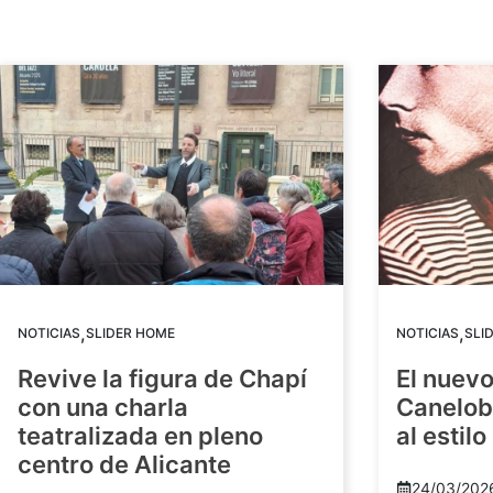
,
,
NOTICIAS
SLIDER HOME
NOTICIAS
SLI
Revive la figura de Chapí
El nuev
con una charla
Canelob
teatralizada en pleno
al estilo
centro de Alicante
24/03/202