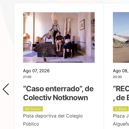
Ago 07, 2026
Ago 08,
21:00
20:30
,
“Caso enterrado”, de
“REC
Colectiv Notknown
, de 
40 hours
3 days
Pista deportiva del Colegio
Plaza J
Público
Algueñ