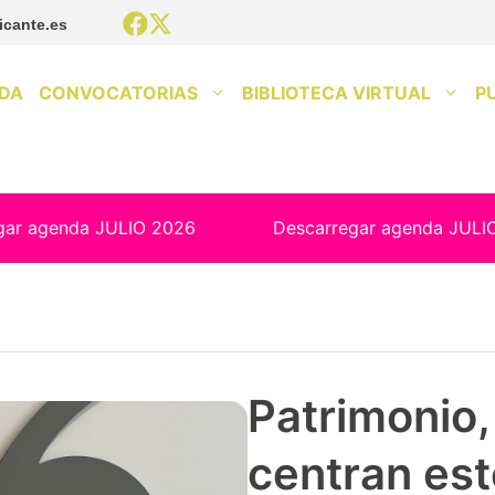
icante.es
DA
CONVOCATORIAS
BIBLIOTECA VIRTUAL
P
gar agenda JULIO 2026
Descarregar agenda JULI
Patrimonio, 
centran est