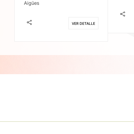
Aigües
E
VER DETALLE