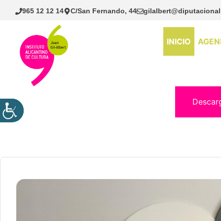
Saltar
965 12 12 14
C/San Fernando, 44
gilalbert@diputacional
al
contenido
INICIO
AGEN
Descar