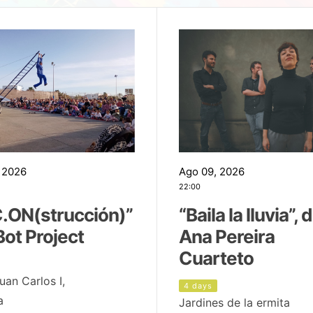
 2026
Ago 09, 2026
22:00
.ON(strucción)”
“Baila la lluvia”, 
Bot Project
Ana Pereira
Cuarteto
uan Carlos I,
4 days
a
Jardines de la ermita