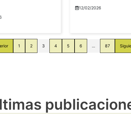
12/02/2026
6
erior
1
2
3
4
5
6
…
87
Sigui
ltimas publicacion