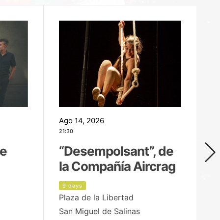
Ago 14, 2026
Ag
21:30
21
de
“Desempolsant”, de
“
la Compañía Aircrag
D
9 days
1
Plaza de la Libertad
pa
San Miguel de Salinas
X