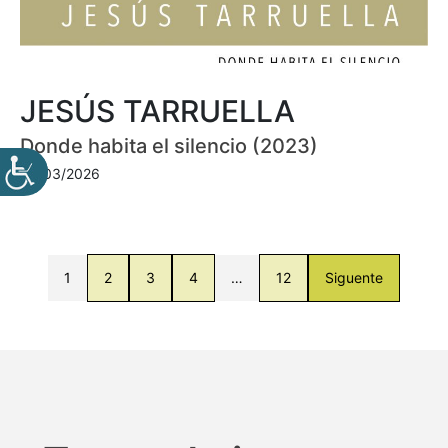
JESÚS TARRUELLA
Donde habita el silencio (2023)
30/03/2026
1
2
3
4
…
12
Siguente