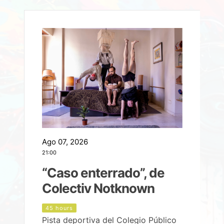
Ago 07, 2026
A
21:00
2
e
“Caso enterrado”, de
Colectiv Notknown
d
45 hours
Pista deportiva del Colegio Público
P