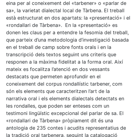
eina per al coneixement del «tarbener» o «parlar de
sa», la varietat dialectal local de Tàrbena. El treball
està estructurat en dos apartats: la «presentació» i el
«rondallari de Tàrbena». En la «presentació» es
donen les claus per a entendre la fesomia del treball,
que parteix d’una metodologia d’investigació basada
en el treball de camp sobre fonts orals i en la
transcripció dels textos seguint uns criteris que
responen a la màxima fidelitat a la forma oral. Així
mateix es focalitza l’atenció en dos vessants
destacats que permeten aprofundir en el
coneixement del corpus rondallístic tarbener, com
són els elements que caracteritzen l’art de la
narrativa oral i els elements dialectals detectats en
les rondalles, que poden ser enteses com un
testimoni lingüístic excepcional del parlar de sa. El
«rondallari de Tàrbena» pròpiament dit és una
antologia de 235 contes i acudits representatius de
la tradició oral tarbenera, seguint la catalogació