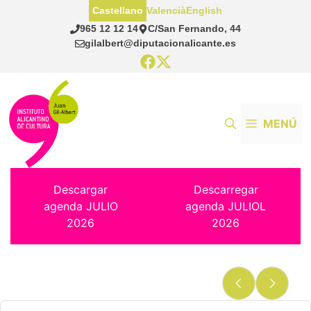
Saltar
Castellano
Valencià
English
al
965 12 12 14
C/San Fernando, 44
contenido
gilalbert@diputacionalicante.es
MENÚ
Descargar
Descarregar
agenda JULIO
agenda JULIOL
2026
2026