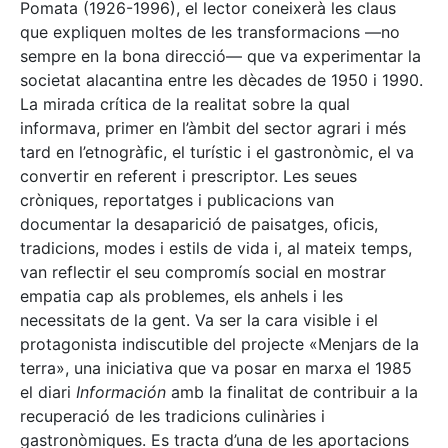
Pomata (1926-1996), el lector coneixerà les claus
que expliquen moltes de les transformacions —no
sempre en la bona direcció— que va experimentar la
societat alacantina entre les dècades de 1950 i 1990.
La mirada crítica de la realitat sobre la qual
informava, primer en l’àmbit del sector agrari i més
tard en l’etnogràfic, el turístic i el gastronòmic, el va
convertir en referent i prescriptor. Les seues
cròniques, reportatges i publicacions van
documentar la desaparició de paisatges, oficis,
tradicions, modes i estils de vida i, al mateix temps,
van reflectir el seu compromís social en mostrar
empatia cap als problemes, els anhels i les
necessitats de la gent. Va ser la cara visible i el
protagonista indiscutible del projecte «Menjars de la
terra», una iniciativa que va posar en marxa el 1985
el diari
Información
amb la finalitat de contribuir a la
recuperació de les tradicions culinàries i
gastronòmiques. Es tracta d’una de les aportacions