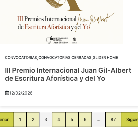
,
,
CONVOCATORIAS
CONVOCATORIAS CERRADAS
SLIDER HOME
III Premio Internacional Juan Gil-Albert
de Escritura Aforística y del Yo
12/02/2026
erior
1
2
3
4
5
6
…
87
Sigui