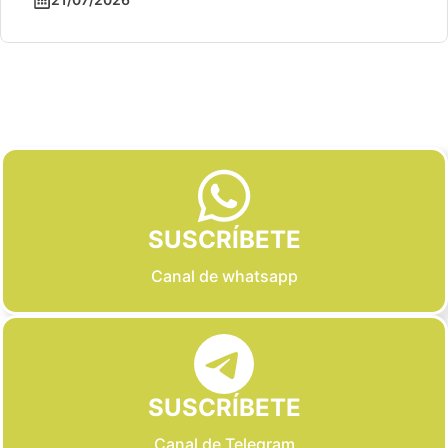
Slide 2 of 6
SUSCRÍBETE
Canal de whatsapp
SUSCRÍBETE
Canal de Telegram