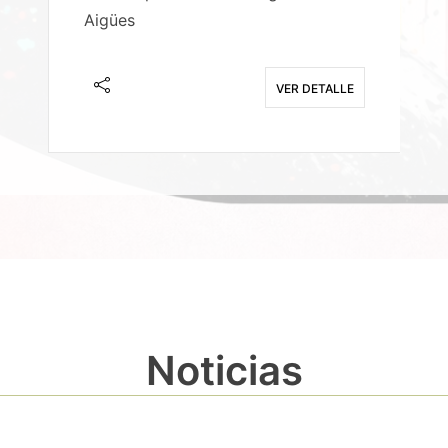
Aigües
A
E
VER DETALLE
Noticias