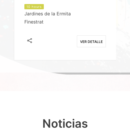
10 hours
Jardines de la Ermita
P
Finestrat
S
E
VER DETALLE
Noticias