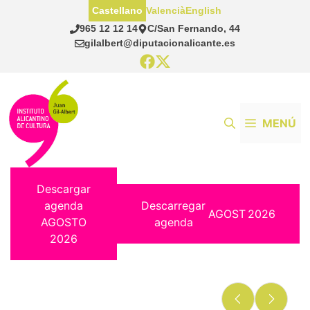
Saltar
Castellano
Valencià
English
al
965 12 12 14
C/San Fernando, 44
contenido
gilalbert@diputacionalicante.es
MENÚ
Descargar
agenda
Descarregar
AGOST
2026
AGOSTO
agenda
2026