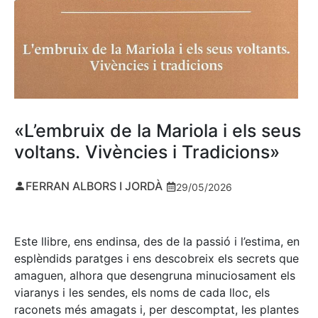
«L’embruix de la Mariola i els seus
voltans. Vivències i Tradicions»
FERRAN ALBORS I JORDÀ
29/05/2026
Este llibre, ens endinsa, des de la passió i l’estima, en
esplèndids paratges i ens descobreix els secrets que
amaguen, alhora que desengruna minuciosament els
viaranys i les sendes, els noms de cada lloc, els
raconets més amagats i, per descomptat, les plantes