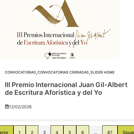
,
,
CONVOCATORIAS
CONVOCATORIAS CERRADAS
SLIDER HOME
III Premio Internacional Juan Gil-Albert
de Escritura Aforística y del Yo
12/02/2026
erior
1
2
3
4
5
6
…
87
Sigui