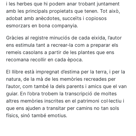
i les herbes que hi podem anar trobant juntament
amb les principals propietats que tenen. Tot això,
adobat amb anècdotes, succeïts i copiosos
esmorzars en bona companyia.
Gràcies al registre minuciós de cada eixida, l’autor
ens estimula tant a recrear-la com a preparar els
remeis casolans a partir de les plantes que ens
recomana recollir en cada època.
El llibre està impregnat d’estima per la terra, i per la
natura, de la mà de les memòries recreades per
l’autor, com també la dels parents i amics que el van
guiar. En l’obra trobem la transcripció de moltes
altres memòries inscrites en el patrimoni col·lectiu i
que ens ajuden a transitar per camins no tan sols
físics, sinó també emotius.