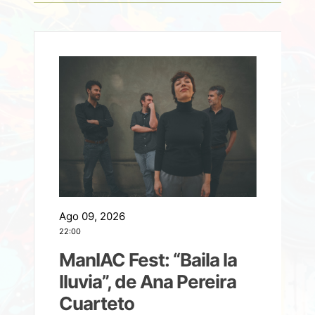
Ago 09, 2026
A
22:00
21
ManIAC Fest: “Baila la
a
lluvia”, de Ana Pereira
Cuarteto