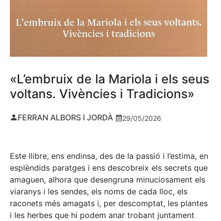
«L’embruix de la Mariola i els seus
voltans. Vivències i Tradicions»
FERRAN ALBORS I JORDÀ
29/05/2026
Este llibre, ens endinsa, des de la passió i l’estima, en
esplèndids paratges i ens descobreix els secrets que
amaguen, alhora que desengruna minuciosament els
viaranys i les sendes, els noms de cada lloc, els
raconets més amagats i, per descomptat, les plantes
i les herbes que hi podem anar trobant juntament