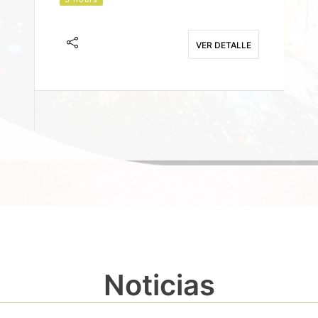
J
F
VER DETALLE
E
Noticias