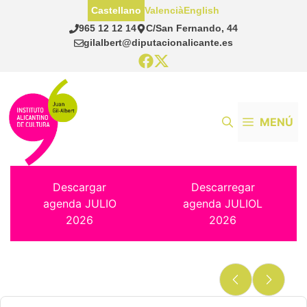
Saltar
Castellano
Valencià
English
al
965 12 12 14
C/San Fernando, 44
contenido
gilalbert@diputacionalicante.es
MENÚ
Descargar
Descarregar
agenda JULIO
agenda JULIOL
2026
2026