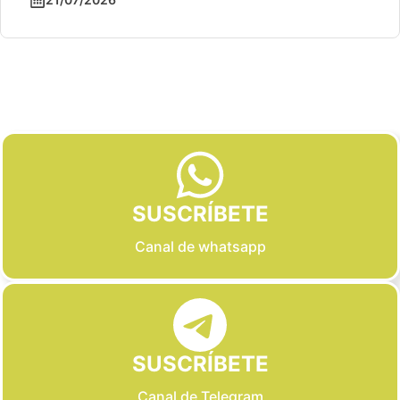
Slide 2 of 6
SUSCRÍBETE
Canal de whatsapp
SUSCRÍBETE
Canal de Telegram