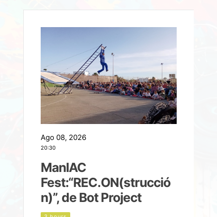
Ago 08, 2026
A
20:30
2
ManIAC
M
a
Fest:“REC.ON(strucció
l
n)”, de Bot Project
3 hours