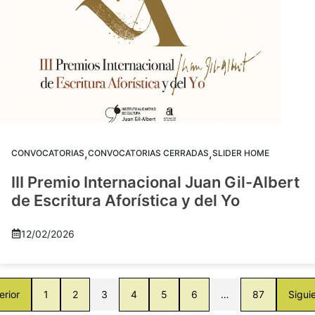
,
,
CONVOCATORIAS
CONVOCATORIAS CERRADAS
SLIDER HOME
III Premio Internacional Juan Gil-Albert
de Escritura Aforística y del Yo
12/02/2026
erior
1
2
3
4
5
6
…
87
Sigui