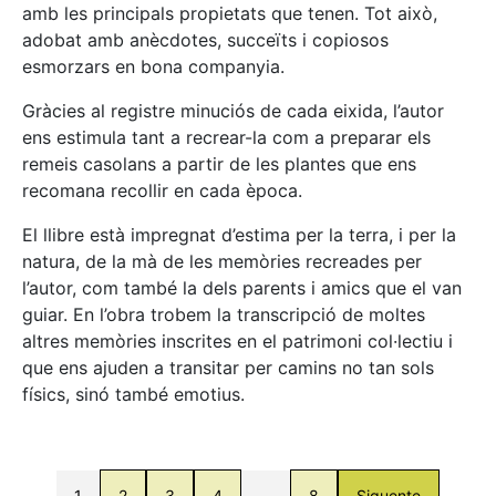
amb les principals propietats que tenen. Tot això,
adobat amb anècdotes, succeïts i copiosos
esmorzars en bona companyia.
Gràcies al registre minuciós de cada eixida, l’autor
ens estimula tant a recrear-la com a preparar els
remeis casolans a partir de les plantes que ens
recomana recollir en cada època.
El llibre està impregnat d’estima per la terra, i per la
natura, de la mà de les memòries recreades per
l’autor, com també la dels parents i amics que el van
guiar. En l’obra trobem la transcripció de moltes
altres memòries inscrites en el patrimoni col·lectiu i
que ens ajuden a transitar per camins no tan sols
físics, sinó també emotius.
1
2
3
4
…
8
Siguente