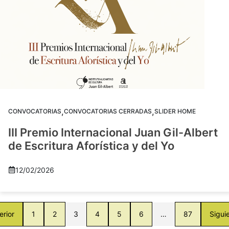
,
,
CONVOCATORIAS
CONVOCATORIAS CERRADAS
SLIDER HOME
III Premio Internacional Juan Gil-Albert
de Escritura Aforística y del Yo
12/02/2026
erior
1
2
3
4
5
6
…
87
Sigui