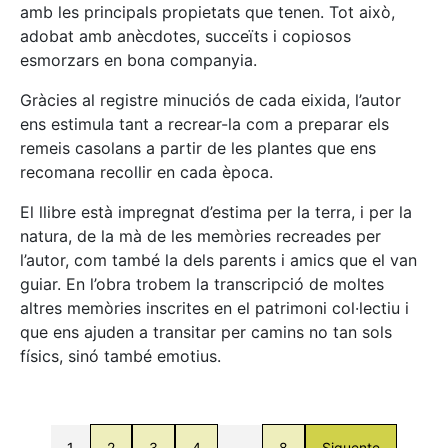
amb les principals propietats que tenen. Tot això,
adobat amb anècdotes, succeïts i copiosos
esmorzars en bona companyia.
Gràcies al registre minuciós de cada eixida, l’autor
ens estimula tant a recrear-la com a preparar els
remeis casolans a partir de les plantes que ens
recomana recollir en cada època.
El llibre està impregnat d’estima per la terra, i per la
natura, de la mà de les memòries recreades per
l’autor, com també la dels parents i amics que el van
guiar. En l’obra trobem la transcripció de moltes
altres memòries inscrites en el patrimoni col·lectiu i
que ens ajuden a transitar per camins no tan sols
físics, sinó també emotius.
1
2
3
4
…
8
Siguente