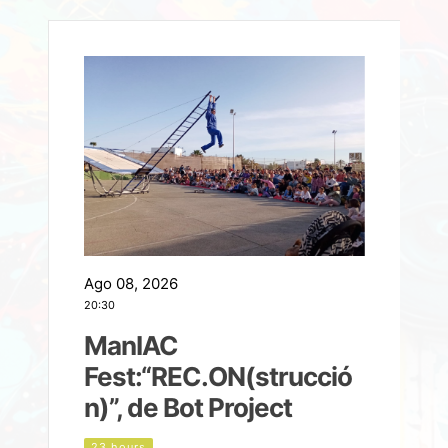
Ago 08, 2026
A
20:30
2
ManIAC
M
a
Fest:“REC.ON(strucció
l
n)”, de Bot Project
23 hours