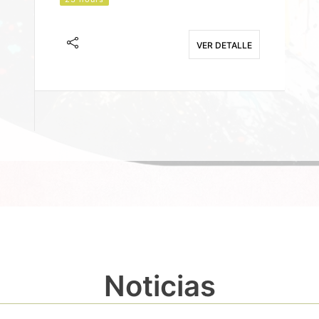
J
F
VER DETALLE
E
Noticias