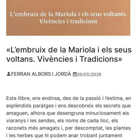
«L’embruix de la Mariola i els seus
voltans. Vivències i Tradicions»
FERRAN ALBORS I JORDÀ
29/05/2026
Este llibre, ens endinsa, des de la passió i l’estima, en
esplèndids paratges i ens descobreix els secrets que
amaguen, alhora que desengruna minuciosament els
viaranys i les sendes, els noms de cada lloc, els
raconets més amagats i, per descomptat, les plantes
i les herbes que hi podem anar trobant juntament