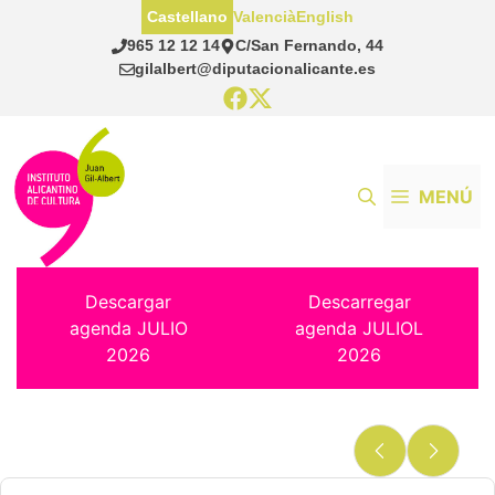
Saltar
Castellano
Valencià
English
al
965 12 12 14
C/San Fernando, 44
contenido
gilalbert@diputacionalicante.es
MENÚ
Descargar
Descarregar
agenda JULIO
agenda JULIOL
2026
2026