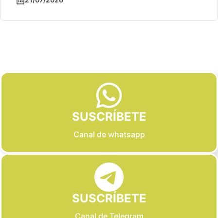
Slide 2 of 6
SUSCRÍBETE
Canal de whatsapp
SUSCRÍBETE
Canal de Telegram