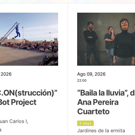
 2026
Ago 09, 2026
22:00
.ON(strucción)”
“Baila la lluvia”, 
Bot Project
Ana Pereira
Cuarteto
uan Carlos I,
3 days
a
Jardines de la ermita