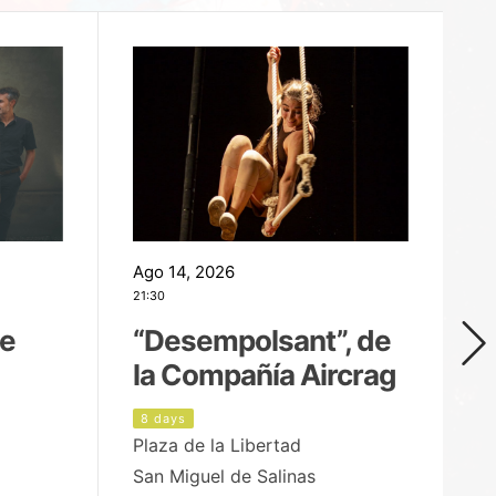
Ago 14, 2026
Ag
21:30
21
de
“Desempolsant”, de
“
la Compañía Aircrag
D
8 days
9
Plaza de la Libertad
pa
San Miguel de Salinas
X