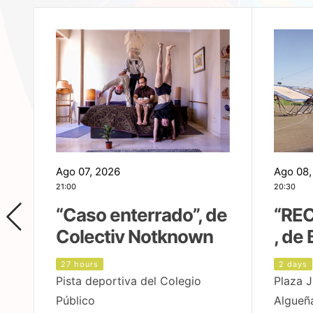
Ago 07, 2026
Ago 08,
21:00
20:30
,
“Caso enterrado”, de
“REC
Colectiv Notknown
, de 
27 hours
2 days
Pista deportiva del Colegio
Plaza J
Público
Algueñ