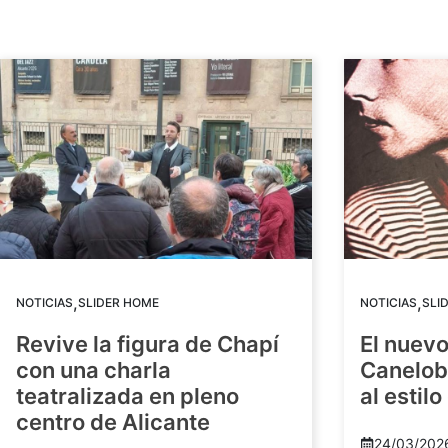
,
,
NOTICIAS
SLIDER HOME
NOTICIAS
SLI
Revive la figura de Chapí
El nuev
con una charla
Canelob
teatralizada en pleno
al estilo
centro de Alicante
24/03/202