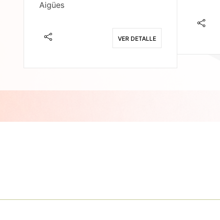
Aigües
E
VER DETALLE