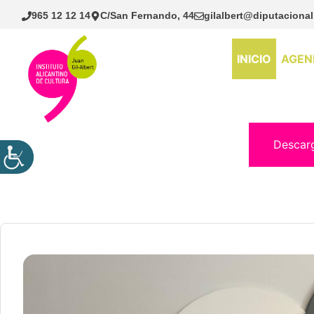
Saltar
965 12 12 14
C/San Fernando, 44
gilalbert@diputacional
al
contenido
INICIO
AGEN
Descar