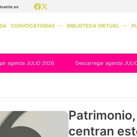
icante.es
DA
CONVOCATORIAS
BIBLIOTECA VIRTUAL
P
gar agenda JULIO 2026
Descarregar agenda JULI
Patrimonio, 
centran est