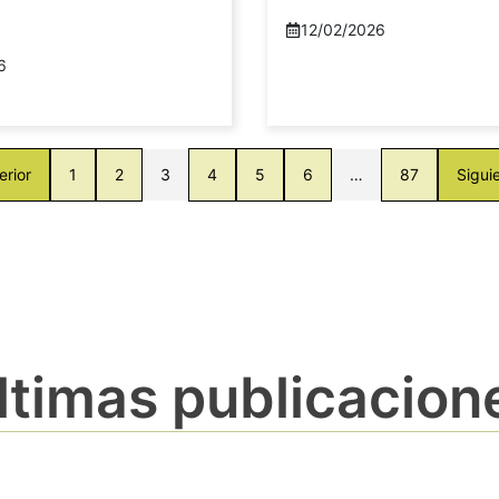
12/02/2026
6
erior
1
2
3
4
5
6
…
87
Sigui
ltimas publicacion