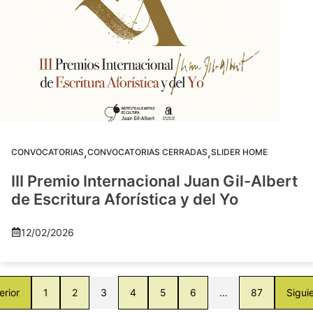
,
,
CONVOCATORIAS
CONVOCATORIAS CERRADAS
SLIDER HOME
III Premio Internacional Juan Gil-Albert
de Escritura Aforística y del Yo
12/02/2026
erior
1
2
3
4
5
6
…
87
Sigui