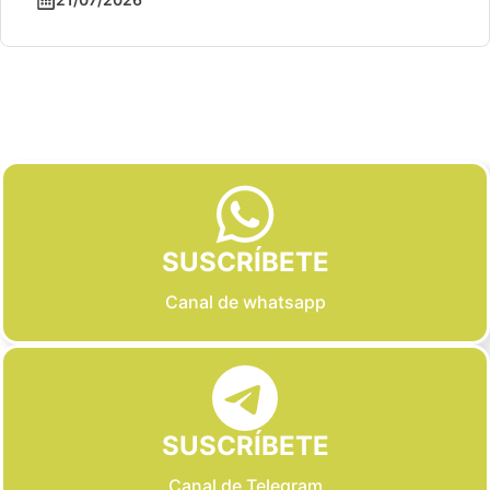
Slide 2 of 6
SUSCRÍBETE
Canal de whatsapp
SUSCRÍBETE
Canal de Telegram