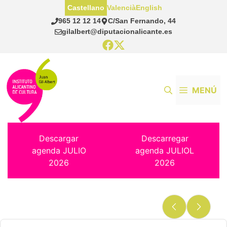
Saltar
Castellano
Valencià
English
al
965 12 12 14
C/San Fernando, 44
contenido
gilalbert@diputacionalicante.es
MENÚ
Descargar
Descarregar
agenda JULIO
agenda JULIOL
2026
2026