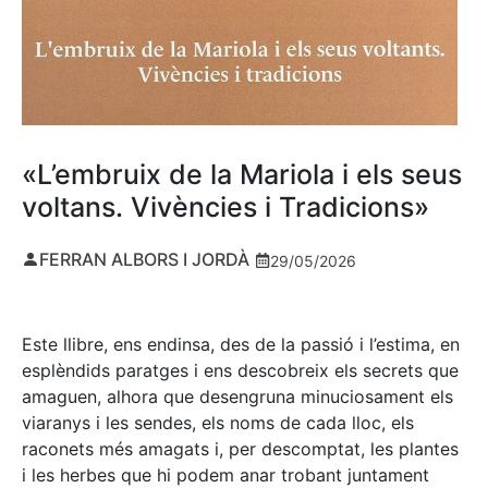
«L’embruix de la Mariola i els seus
voltans. Vivències i Tradicions»
FERRAN ALBORS I JORDÀ
29/05/2026
Este llibre, ens endinsa, des de la passió i l’estima, en
esplèndids paratges i ens descobreix els secrets que
amaguen, alhora que desengruna minuciosament els
viaranys i les sendes, els noms de cada lloc, els
raconets més amagats i, per descomptat, les plantes
i les herbes que hi podem anar trobant juntament