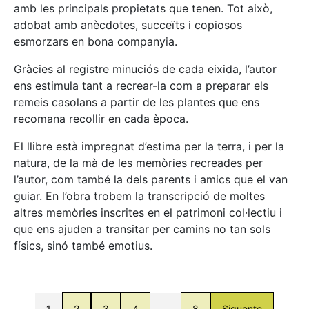
amb les principals propietats que tenen. Tot això,
adobat amb anècdotes, succeïts i copiosos
esmorzars en bona companyia.
Gràcies al registre minuciós de cada eixida, l’autor
ens estimula tant a recrear-la com a preparar els
remeis casolans a partir de les plantes que ens
recomana recollir en cada època.
El llibre està impregnat d’estima per la terra, i per la
natura, de la mà de les memòries recreades per
l’autor, com també la dels parents i amics que el van
guiar. En l’obra trobem la transcripció de moltes
altres memòries inscrites en el patrimoni col·lectiu i
que ens ajuden a transitar per camins no tan sols
físics, sinó també emotius.
1
2
3
4
…
8
Siguente