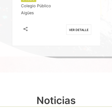
Colegio Público
Aigües
E
VER DETALLE
Noticias