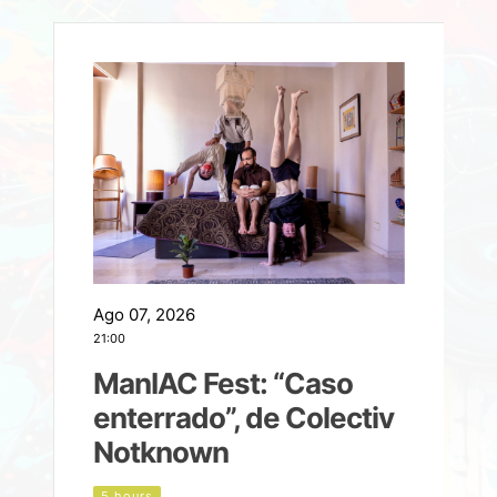
Ago 07, 2026
A
21:00
2
ManIAC Fest: “Caso
a
enterrado”, de Colectiv
Notknown
n
5 hours