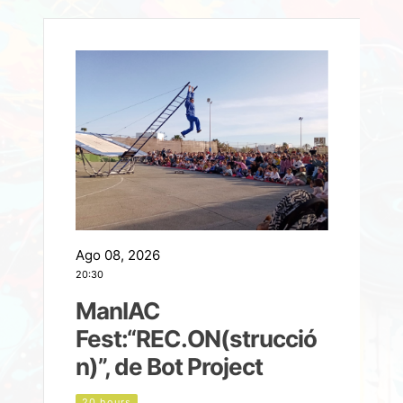
Ago 08, 2026
A
20:30
2
ManIAC
M
a
Fest:“REC.ON(strucció
l
n)”, de Bot Project
20 hours