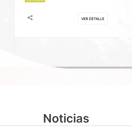
J
F
VER DETALLE
E
Noticias