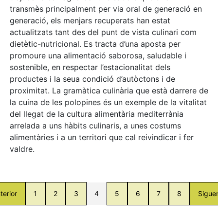
transmès principalment per via oral de generació en
generació, els menjars recuperats han estat
actualitzats tant des del punt de vista culinari com
dietètic-nutricional. Es tracta d’una aposta per
promoure una alimentació saborosa, saludable i
sostenible, en respectar l’estacionalitat dels
productes i la seua condició d’autòctons i de
proximitat. La gramàtica culinària que està darrere de
la cuina de les polopines és un exemple de la vitalitat
del llegat de la cultura alimentària mediterrània
arrelada a uns hàbits culinaris, a unes costums
alimentàries i a un territori que cal reivindicar i fer
valdre.
terior
1
2
3
4
5
6
7
8
Sigue