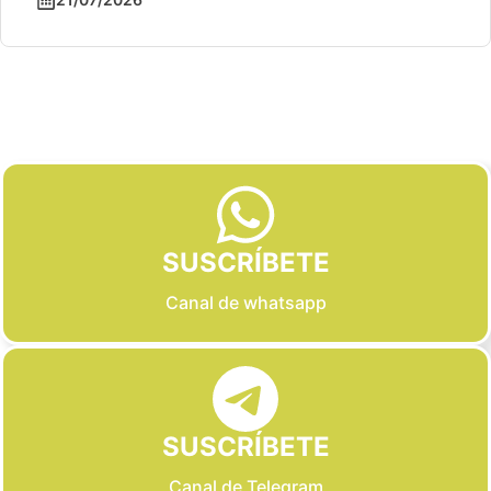
Slide 2 of 6
SUSCRÍBETE
Canal de whatsapp
SUSCRÍBETE
Canal de Telegram