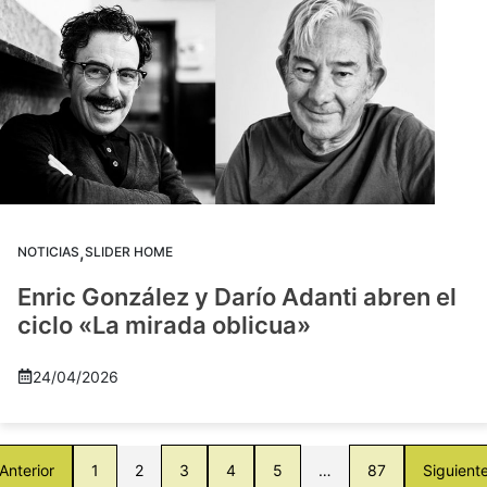
,
NOTICIAS
SLIDER HOME
Enric González y Darío Adanti abren el
ciclo «La mirada oblicua»
24/04/2026
Anterior
1
2
3
4
5
…
87
Siguient