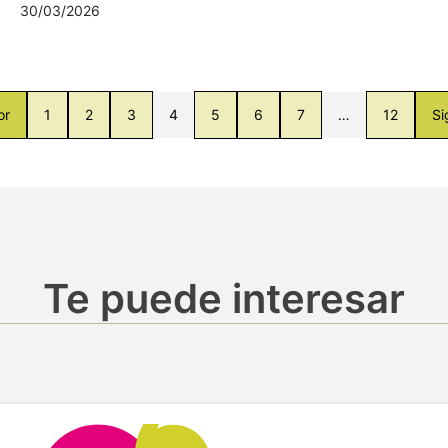
30/03/2026
or
1
2
3
4
5
6
7
…
12
Si
Te puede interesar