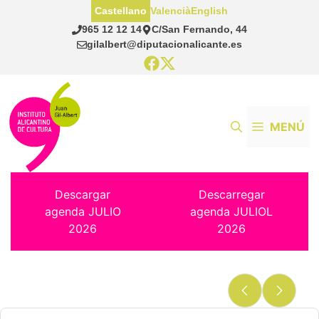
Saltar
Castellano
Valencià
English
al
965 12 12 14
C/San Fernando, 44
contenido
gilalbert@diputacionalicante.es
MENÚ
Descargar
Descarregar
agenda JULIO
agenda JULIOL
2026
2026