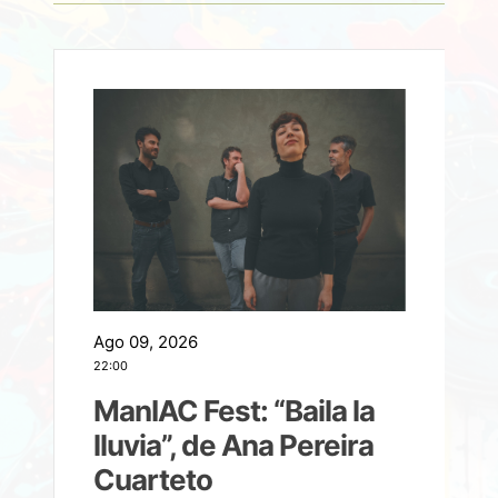
Ago 09, 2026
A
22:00
21
ManIAC Fest: “Baila la
a
lluvia”, de Ana Pereira
Cuarteto