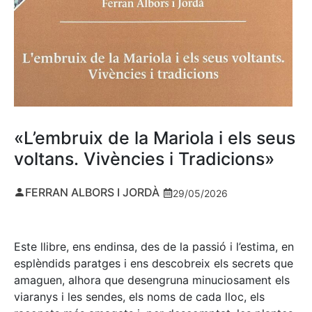
«L’embruix de la Mariola i els seus
voltans. Vivències i Tradicions»
FERRAN ALBORS I JORDÀ
29/05/2026
Este llibre, ens endinsa, des de la passió i l’estima, en
esplèndids paratges i ens descobreix els secrets que
amaguen, alhora que desengruna minuciosament els
viaranys i les sendes, els noms de cada lloc, els