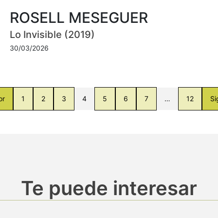
ROSELL MESEGUER
Lo Invisible (2019)
30/03/2026
or
1
2
3
4
5
6
7
…
12
Si
Te puede interesar