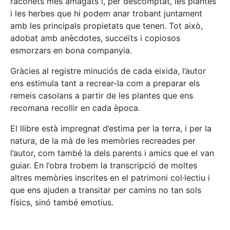
raconets més amagats i, per descomptat, les plantes
i les herbes que hi podem anar trobant juntament
amb les principals propietats que tenen. Tot això,
adobat amb anècdotes, succeïts i copiosos
esmorzars en bona companyia.
Gràcies al registre minuciós de cada eixida, l’autor
ens estimula tant a recrear-la com a preparar els
remeis casolans a partir de les plantes que ens
recomana recollir en cada època.
El llibre està impregnat d’estima per la terra, i per la
natura, de la mà de les memòries recreades per
l’autor, com també la dels parents i amics que el van
guiar. En l’obra trobem la transcripció de moltes
altres memòries inscrites en el patrimoni col·lectiu i
que ens ajuden a transitar per camins no tan sols
físics, sinó també emotius.