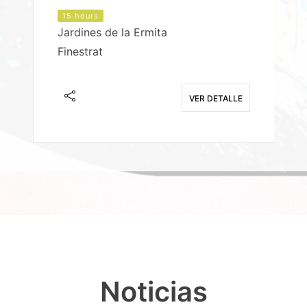
15 hours
Jardines de la Ermita
P
Finestrat
S
E
VER DETALLE
Noticias