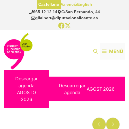
Saltar
Castellano
Valencià
English
al
965 12 12 14
C/San Fernando, 44
contenido
gilalbert@diputacionalicante.es
MENÚ
Descargar
agenda
Descarregar
AGOST
2026
AGOSTO
agenda
2026