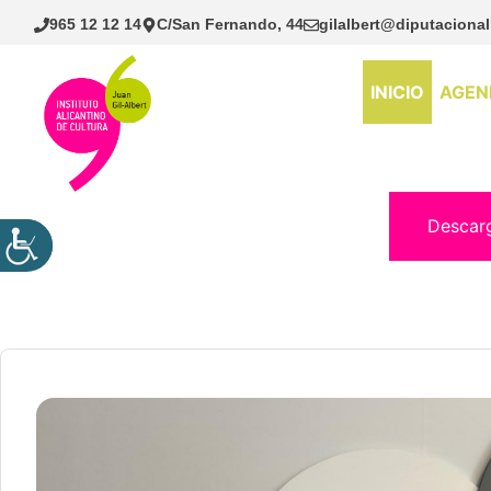
Saltar
965 12 12 14
C/San Fernando, 44
gilalbert@diputacional
al
contenido
INICIO
AGEN
Descar