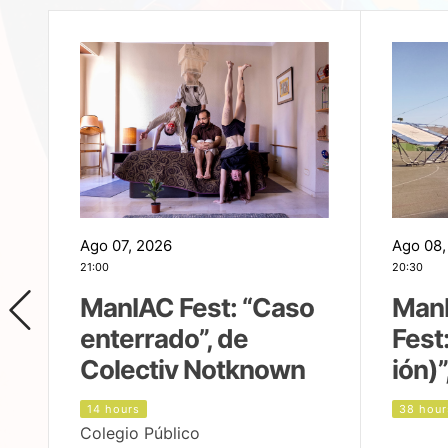
Ago 07, 2026
Ago 08,
21:00
20:30
ManIAC Fest: “Caso
Man
enterrado”, de
Fest
Colectiv Notknown
ión)”
14 hours
38 hour
Colegio Público