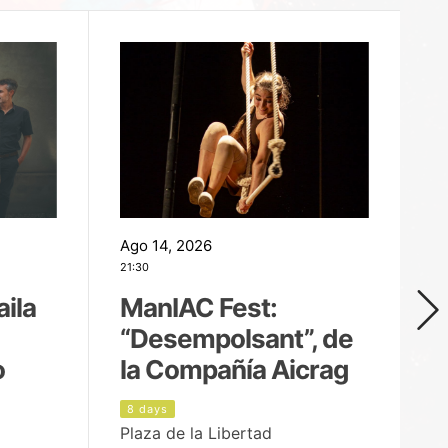
Ago 14, 2026
Ag
21:30
21
aila
ManIAC Fest:
M
“Desempolsant”, de
“
o
la Compañía Aicrag
D
8 days
9
Plaza de la Libertad
Pa