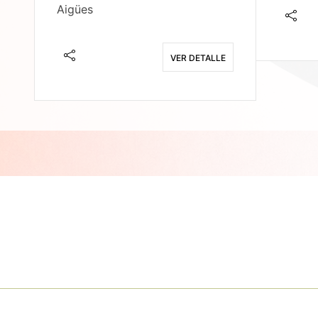
Aigües
E
VER DETALLE