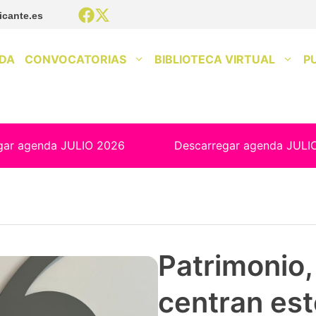
icante.es
DA
CONVOCATORIAS
BIBLIOTECA VIRTUAL
P
gar agenda JULIO 2026
Descarregar agenda JULI
Patrimonio, 
centran est