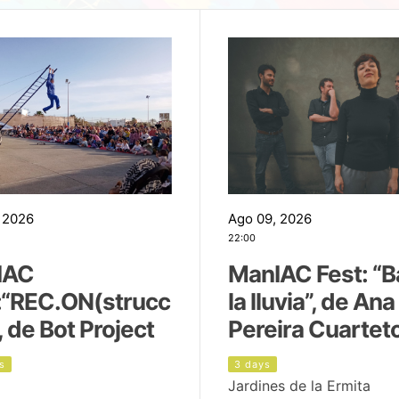
 2026
Ago 09, 2026
22:00
IAC
ManIAC Fest: “B
:“REC.ON(strucc
la lluvia”, de Ana
, de Bot Project
Pereira Cuartet
s
3 days
Jardines de la Ermita