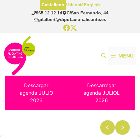
Saltar
Castellano
Valencià
English
al
965 12 12 14
C/San Fernando, 44
contenido
gilalbert@diputacionalicante.es
MENÚ
Descargar
Descarregar
agenda JULIO
agenda JULIOL
2026
2026