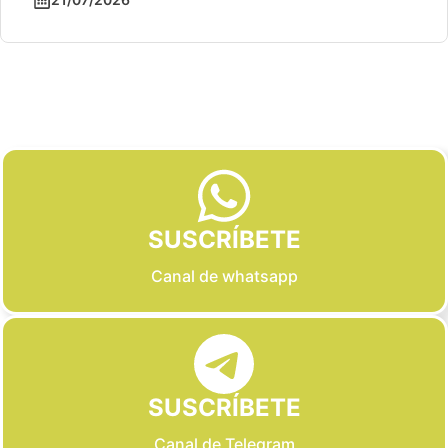
Slide 2 of 6
SUSCRÍBETE
Canal de whatsapp
SUSCRÍBETE
Canal de Telegram