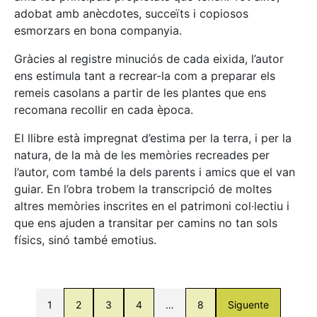
adobat amb anècdotes, succeïts i copiosos
esmorzars en bona companyia.
Gràcies al registre minuciós de cada eixida, l’autor
ens estimula tant a recrear-la com a preparar els
remeis casolans a partir de les plantes que ens
recomana recollir en cada època.
El llibre està impregnat d’estima per la terra, i per la
natura, de la mà de les memòries recreades per
l’autor, com també la dels parents i amics que el van
guiar. En l’obra trobem la transcripció de moltes
altres memòries inscrites en el patrimoni col·lectiu i
que ens ajuden a transitar per camins no tan sols
físics, sinó també emotius.
1
2
3
4
…
8
Siguente