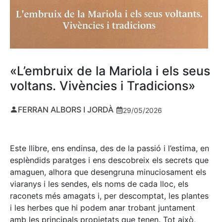
«L’embruix de la Mariola i els seus
voltans. Vivències i Tradicions»
FERRAN ALBORS I JORDÀ
29/05/2026
Este llibre, ens endinsa, des de la passió i l’estima, en
esplèndids paratges i ens descobreix els secrets que
amaguen, alhora que desengruna minuciosament els
viaranys i les sendes, els noms de cada lloc, els
raconets més amagats i, per descomptat, les plantes
i les herbes que hi podem anar trobant juntament
amb les principals propietats que tenen. Tot això,