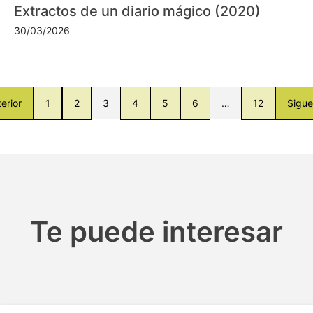
Extractos de un diario mágico (2020)
30/03/2026
erior
1
2
3
4
5
6
…
12
Sigue
Te puede interesar