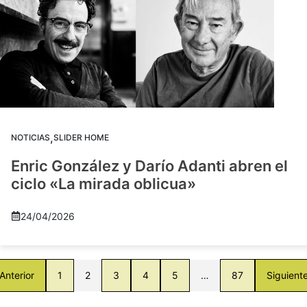
,
NOTICIAS
SLIDER HOME
Enric González y Darío Adanti abren el
ciclo «La mirada oblicua»
24/04/2026
Anterior
1
2
3
4
5
…
87
Siguient