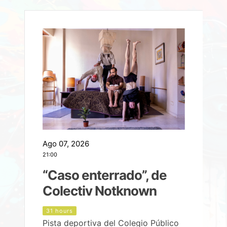
Ago 07, 2026
A
21:00
2
e
“Caso enterrado”, de
Colectiv Notknown
d
31 hours
Pista deportiva del Colegio Público
P