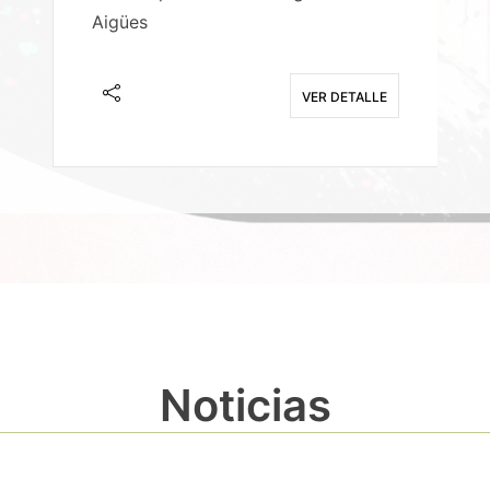
Aigües
A
E
VER DETALLE
Noticias