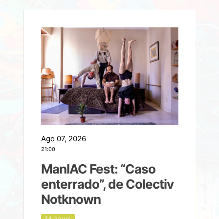
Ago 07, 2026
A
21:00
2
ManIAC Fest: “Caso
a
enterrado”, de Colectiv
Notknown
d
24 hours