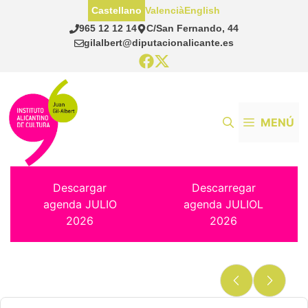
Saltar
Castellano
Valencià
English
al
965 12 12 14
C/San Fernando, 44
contenido
gilalbert@diputacionalicante.es
MENÚ
Descargar
Descarregar
agenda JULIO
agenda JULIOL
2026
2026