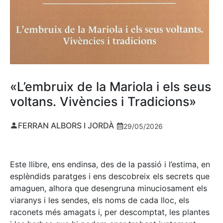
«L’embruix de la Mariola i els seus
voltans. Vivències i Tradicions»
FERRAN ALBORS I JORDÀ
29/05/2026
Este llibre, ens endinsa, des de la passió i l’estima, en
esplèndids paratges i ens descobreix els secrets que
amaguen, alhora que desengruna minuciosament els
viaranys i les sendes, els noms de cada lloc, els
raconets més amagats i, per descomptat, les plantes