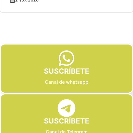
Slide 2 of 6
SUSCRÍBETE
Canal de whatsapp
SUSCRÍBETE
Canal de Telegram