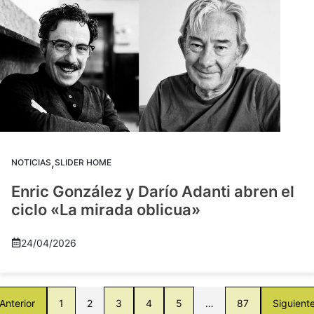
,
NOTICIAS
SLIDER HOME
Enric González y Darío Adanti abren el
ciclo «La mirada oblicua»
24/04/2026
Anterior
1
2
3
4
5
…
87
Siguient