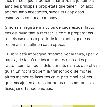
i les herbes que hi podem anar trobant juntament
amb les principals propietats que tenen. Tot això,
adobat amb anècdotes, succeïts i copiosos
esmorzars en bona companyia.
Gràcies al registre minuciós de cada eixida, l’autor
ens estimula tant a recrear-la com a preparar els
remeis casolans a partir de les plantes que ens
recomana recollir en cada època.
El llibre està impregnat d’estima per la terra, i per la
natura, de la mà de les memòries recreades per
l’autor, com també la dels parents i amics que el van
guiar. En l’obra trobem la transcripció de moltes
altres memòries inscrites en el patrimoni col·lectiu i
que ens ajuden a transitar per camins no tan sols
físics, sinó també emotius.