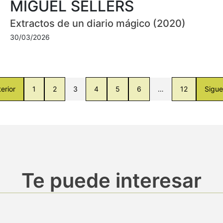
MIGUEL SELLERS
Extractos de un diario mágico (2020)
30/03/2026
erior
1
2
3
4
5
6
…
12
Sigue
Te puede interesar