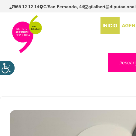
Saltar
965 12 12 14
C/San Fernando, 44
gilalbert@diputacional
al
contenido
INICIO
AGEN
Descar