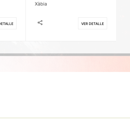
Xàbia
M
DETALLE
VER DETALLE