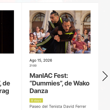
Ago 15, 2026
Ag
21:00
19
ManIAC Fest:
M
, de
“Dummies”, de Wako
n
rag
Danza
Í
8 days
9
Paseo del Tenista David Ferrer
Ce