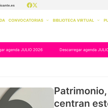
icante.es
DA
CONVOCATORIAS
BIBLIOTECA VIRTUAL
P
gar agenda JULIO 2026
Descarregar agenda JULI
Patrimonio, 
centran est