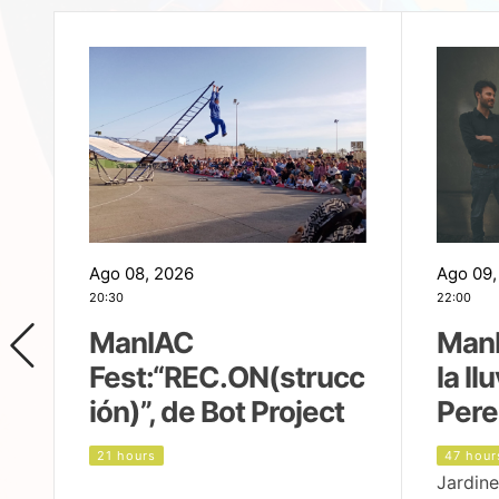
Ago 08, 2026
Ago 09,
20:30
22:00
ManIAC
ManI
Fest:“REC.ON(strucc
la ll
ión)”, de Bot Project
Pere
21 hours
47 hour
Jardine