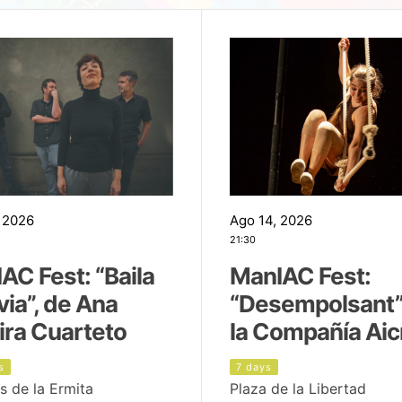
 2026
Ago 14, 2026
21:30
AC Fest: “Baila
ManIAC Fest:
uvia”, de Ana
“Desempolsant”
ira Cuarteto
la Compañía Aic
s
7 days
s de la Ermita
Plaza de la Libertad