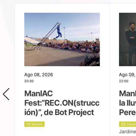
Ago 08, 2026
Ago 09,
20:30
22:00
ManIAC
ManI
Fest:“REC.ON(strucc
la ll
ión)”, de Bot Project
Pere
10 hours
35 hour
Jardine