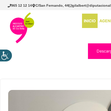
Saltar
965 12 12 14
C/San Fernando, 44
gilalbert@diputacional
al
contenido
INICIO
AGEN
Descar