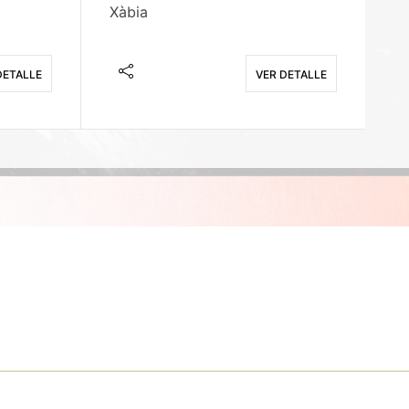
Xàbia
M
DETALLE
VER DETALLE