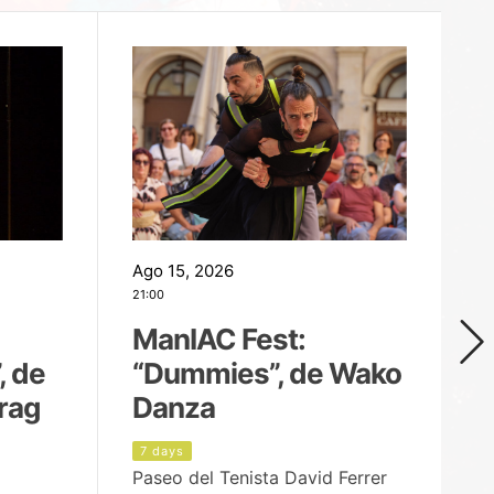
Ago 15, 2026
Ag
21:00
19
ManIAC Fest:
M
, de
“Dummies”, de Wako
n
rag
Danza
Í
7 days
8
Paseo del Tenista David Ferrer
Ce