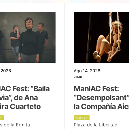
 2026
Ago 14, 2026
21:30
AC Fest: “Baila
ManIAC Fest:
uvia”, de Ana
“Desempolsant”
ira Cuarteto
la Compañía Aic
s
6 days
s de la Ermita
Plaza de la Libertad