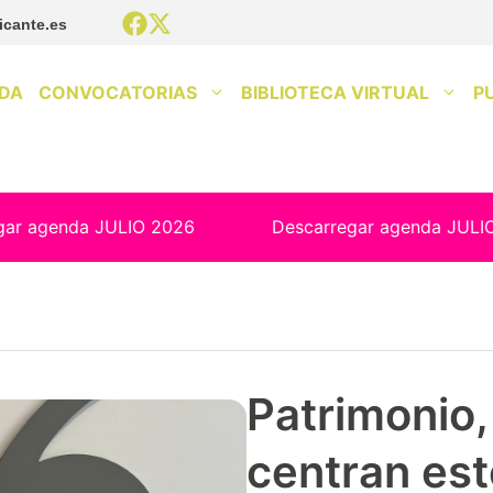
icante.es
DA
CONVOCATORIAS
BIBLIOTECA VIRTUAL
P
gar agenda JULIO 2026
Descarregar agenda JULI
Patrimonio, 
centran est