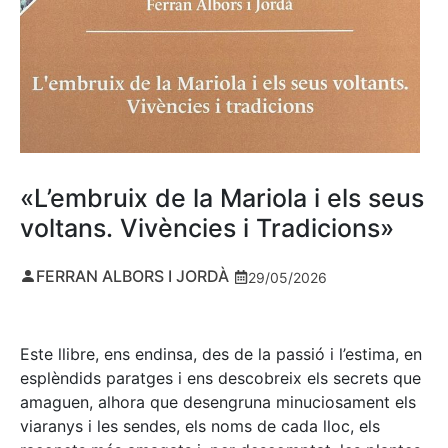
«L’embruix de la Mariola i els seus
voltans. Vivències i Tradicions»
FERRAN ALBORS I JORDÀ
29/05/2026
Este llibre, ens endinsa, des de la passió i l’estima, en
esplèndids paratges i ens descobreix els secrets que
amaguen, alhora que desengruna minuciosament els
viaranys i les sendes, els noms de cada lloc, els