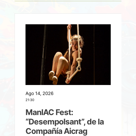
Ago 14, 2026
A
21:30
21
ManIAC Fest:
a
“Desempolsant”, de la
Compañía Aicrag