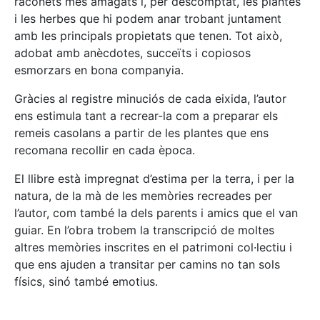
raconets més amagats i, per descomptat, les plantes
i les herbes que hi podem anar trobant juntament
amb les principals propietats que tenen. Tot això,
adobat amb anècdotes, succeïts i copiosos
esmorzars en bona companyia.
Gràcies al registre minuciós de cada eixida, l’autor
ens estimula tant a recrear-la com a preparar els
remeis casolans a partir de les plantes que ens
recomana recollir en cada època.
El llibre està impregnat d’estima per la terra, i per la
natura, de la mà de les memòries recreades per
l’autor, com també la dels parents i amics que el van
guiar. En l’obra trobem la transcripció de moltes
altres memòries inscrites en el patrimoni col·lectiu i
que ens ajuden a transitar per camins no tan sols
físics, sinó també emotius.