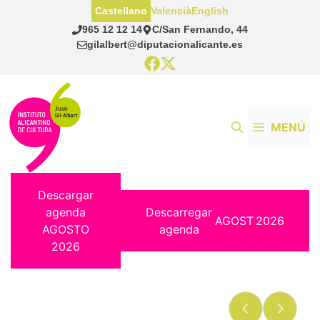
Saltar
Castellano
Valencià
English
al
965 12 12 14
C/San Fernando, 44
contenido
gilalbert@diputacionalicante.es
MENÚ
Descargar
agenda
Descarregar
AGOST
2026
AGOSTO
agenda
2026