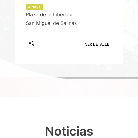
4 days
Plaza de la Libertad
P
San Miguel de Salinas
X
E
VER DETALLE
Noticias