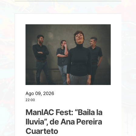
Ago 09, 2026
A
22:00
21
ManIAC Fest: “Baila la
a
lluvia”, de Ana Pereira
Cuarteto