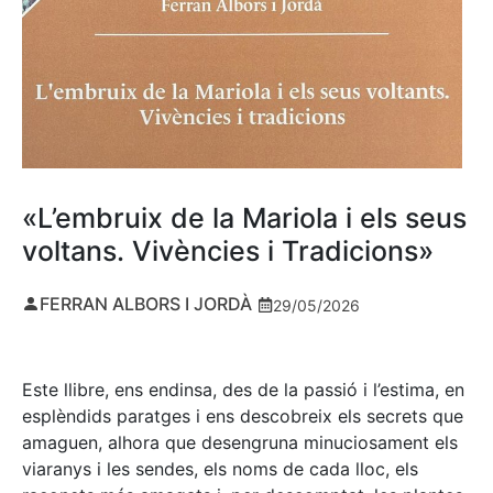
«L’embruix de la Mariola i els seus
voltans. Vivències i Tradicions»
FERRAN ALBORS I JORDÀ
29/05/2026
Este llibre, ens endinsa, des de la passió i l’estima, en
esplèndids paratges i ens descobreix els secrets que
amaguen, alhora que desengruna minuciosament els
viaranys i les sendes, els noms de cada lloc, els