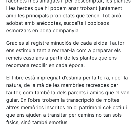
raconets més amagats i, per descomptat, les plantes
i les herbes que hi podem anar trobant juntament
amb les principals propietats que tenen. Tot això,
adobat amb anècdotes, succeïts i copiosos
esmorzars en bona companyia.
Gràcies al registre minuciós de cada eixida, l’autor
ens estimula tant a recrear-la com a preparar els
remeis casolans a partir de les plantes que ens
recomana recollir en cada època.
El llibre està impregnat d’estima per la terra, i per la
natura, de la mà de les memòries recreades per
l’autor, com també la dels parents i amics que el van
guiar. En l’obra trobem la transcripció de moltes
altres memòries inscrites en el patrimoni col·lectiu i
que ens ajuden a transitar per camins no tan sols
físics, sinó també emotius.