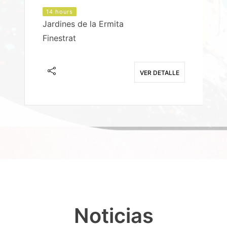
14 hours
Jardines de la Ermita
P
Finestrat
S
E
VER DETALLE
Noticias