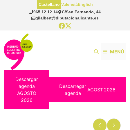
Saltar
Castellano
Valencià
English
al
965 12 12 14
C/San Fernando, 44
contenido
gilalbert@diputacionalicante.es
MENÚ
Descargar
agenda
Descarregar
AGOST
2026
AGOSTO
agenda
2026