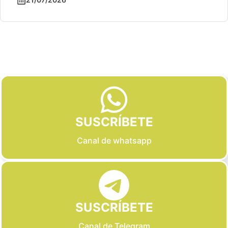
Slide 2 of 6
SUSCRÍBETE
Canal de whatsapp
SUSCRÍBETE
Canal de Telegram