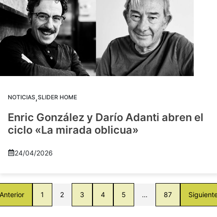
,
NOTICIAS
SLIDER HOME
Enric González y Darío Adanti abren el
ciclo «La mirada oblicua»
24/04/2026
Anterior
1
2
3
4
5
…
87
Siguient