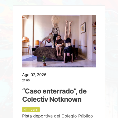
Ago 07, 2026
A
21:00
2
e
“Caso enterrado”, de
Colectiv Notknown
d
41 hours
Pista deportiva del Colegio Público
P