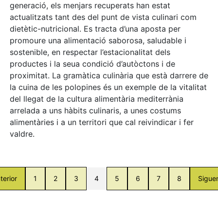
generació, els menjars recuperats han estat
actualitzats tant des del punt de vista culinari com
dietètic-nutricional. Es tracta d’una aposta per
promoure una alimentació saborosa, saludable i
sostenible, en respectar l’estacionalitat dels
productes i la seua condició d’autòctons i de
proximitat. La gramàtica culinària que està darrere de
la cuina de les polopines és un exemple de la vitalitat
del llegat de la cultura alimentària mediterrània
arrelada a uns hàbits culinaris, a unes costums
alimentàries i a un territori que cal reivindicar i fer
valdre.
terior
1
2
3
4
5
6
7
8
Sigue