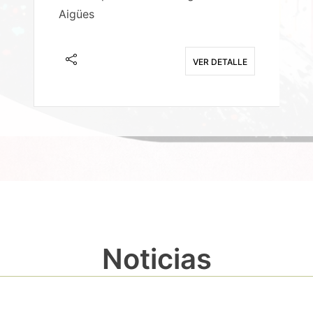
Aigües
A
E
VER DETALLE
Noticias