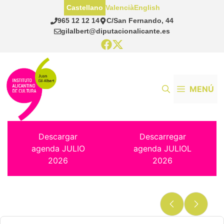
Saltar
Castellano
Valencià
English
al
965 12 12 14
C/San Fernando, 44
contenido
gilalbert@diputacionalicante.es
MENÚ
Descargar
Descarregar
agenda JULIO
agenda JULIOL
2026
2026