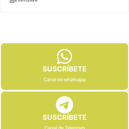
Slide 2 of 6
SUSCRÍBETE
Canal de whatsapp
SUSCRÍBETE
Canal de Telegram