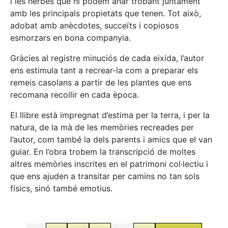
i les herbes que hi podem anar trobant juntament
amb les principals propietats que tenen. Tot això,
adobat amb anècdotes, succeïts i copiosos
esmorzars en bona companyia.
Gràcies al registre minuciós de cada eixida, l’autor
ens estimula tant a recrear-la com a preparar els
remeis casolans a partir de les plantes que ens
recomana recollir en cada època.
El llibre està impregnat d’estima per la terra, i per la
natura, de la mà de les memòries recreades per
l’autor, com també la dels parents i amics que el van
guiar. En l’obra trobem la transcripció de moltes
altres memòries inscrites en el patrimoni col·lectiu i
que ens ajuden a transitar per camins no tan sols
físics, sinó també emotius.