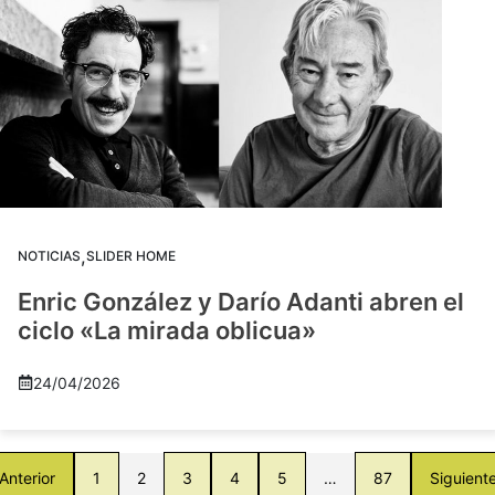
,
NOTICIAS
SLIDER HOME
Enric González y Darío Adanti abren el
ciclo «La mirada oblicua»
24/04/2026
Anterior
1
2
3
4
5
…
87
Siguient