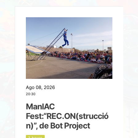
Ago 08, 2026
A
20:30
2
ManIAC
M
a
Fest:“REC.ON(strucció
l
n)”, de Bot Project
3 hours