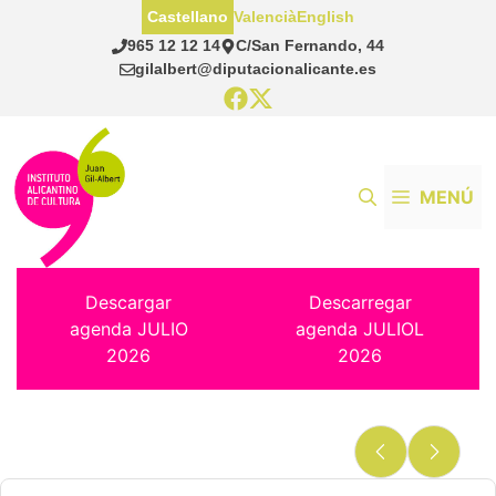
Saltar
Castellano
Valencià
English
al
965 12 12 14
C/San Fernando, 44
contenido
gilalbert@diputacionalicante.es
MENÚ
Descargar
Descarregar
agenda JULIO
agenda JULIOL
2026
2026