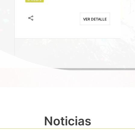
J
F
VER DETALLE
E
Noticias