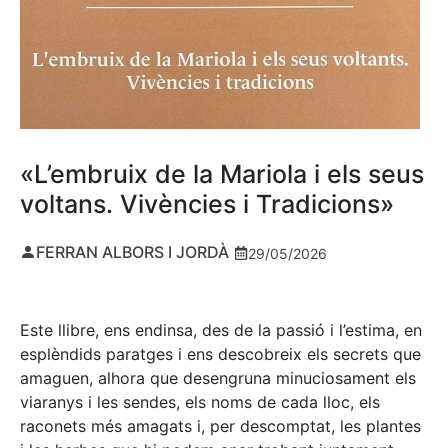
«L’embruix de la Mariola i els seus
voltans. Vivències i Tradicions»
FERRAN ALBORS I JORDÀ
29/05/2026
Este llibre, ens endinsa, des de la passió i l’estima, en
esplèndids paratges i ens descobreix els secrets que
amaguen, alhora que desengruna minuciosament els
viaranys i les sendes, els noms de cada lloc, els
raconets més amagats i, per descomptat, les plantes