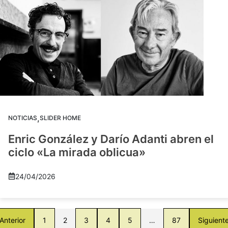
,
NOTICIAS
SLIDER HOME
Enric González y Darío Adanti abren el
ciclo «La mirada oblicua»
24/04/2026
Anterior
1
2
3
4
5
…
87
Siguient