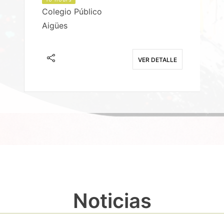
Colegio Público
Aigües
E
VER DETALLE
Noticias