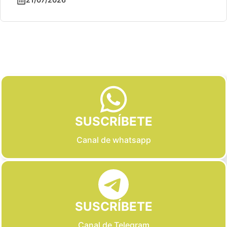
Slide 2 of 6
SUSCRÍBETE
Canal de whatsapp
SUSCRÍBETE
Canal de Telegram