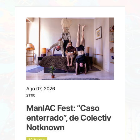
Ago 07, 2026
A
21:00
2
ManIAC Fest: “Caso
a
enterrado”, de Colectiv
Notknown
n
10 hours