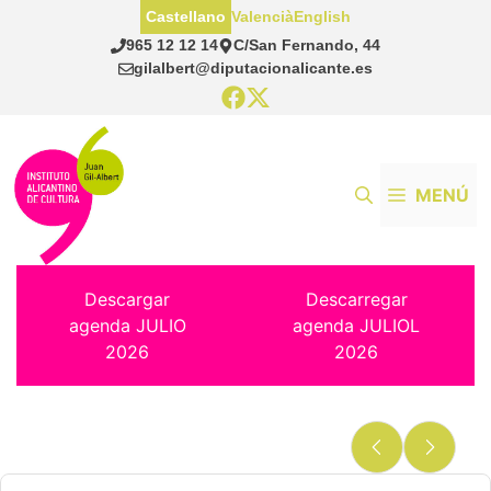
Saltar
Castellano
Valencià
English
al
965 12 12 14
C/San Fernando, 44
contenido
gilalbert@diputacionalicante.es
MENÚ
Descargar
Descarregar
agenda JULIO
agenda JULIOL
2026
2026