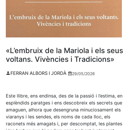
«L’embruix de la Mariola i els seus
voltans. Vivències i Tradicions»
FERRAN ALBORS I JORDÀ
29/05/2026
Este llibre, ens endinsa, des de la passió i l’estima, en
esplèndids paratges i ens descobreix els secrets que
amaguen, alhora que desengruna minuciosament els
viaranys i les sendes, els noms de cada lloc, els
raconets més amagats i, per descomptat, les plantes