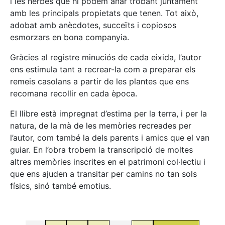
i les herbes que hi podem anar trobant juntament
amb les principals propietats que tenen. Tot això,
adobat amb anècdotes, succeïts i copiosos
esmorzars en bona companyia.
Gràcies al registre minuciós de cada eixida, l’autor
ens estimula tant a recrear-la com a preparar els
remeis casolans a partir de les plantes que ens
recomana recollir en cada època.
El llibre està impregnat d’estima per la terra, i per la
natura, de la mà de les memòries recreades per
l’autor, com també la dels parents i amics que el van
guiar. En l’obra trobem la transcripció de moltes
altres memòries inscrites en el patrimoni col·lectiu i
que ens ajuden a transitar per camins no tan sols
físics, sinó també emotius.