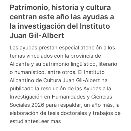
Vuelve «Cultura-500» con
actividades para 13 pequeños
municipios más
La segunda edición de este ciclo del Instituto
Alicantino de Cultura Juan Gil-Albert
comienza este sábado en Camp de Mirra
con un taller de percusión de Pakito Baeza
La segunda edición del ciclo ‘Cultura -500’
del Instituto Alicantino de Cultura Juan Gil-
Albert llegará este verano a trece
localidades, con lo
Leer más
04/06/2026