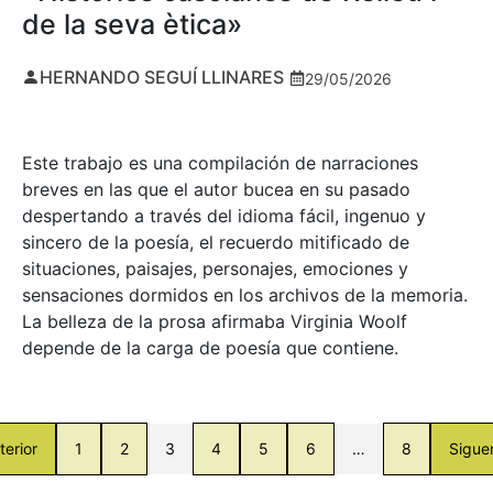
de la seva ètica»
HERNANDO SEGUÍ LLINARES
29/05/2026
Este trabajo es una compilación de narraciones
breves en las que el autor bucea en su pasado
despertando a través del idioma fácil, ingenuo y
sincero de la poesía, el recuerdo mitificado de
situaciones, paisajes, personajes, emociones y
sensaciones dormidos en los archivos de la memoria.
La belleza de la prosa afirmaba Virginia Woolf
depende de la carga de poesía que contiene.
terior
1
2
3
4
5
6
…
8
Sigue