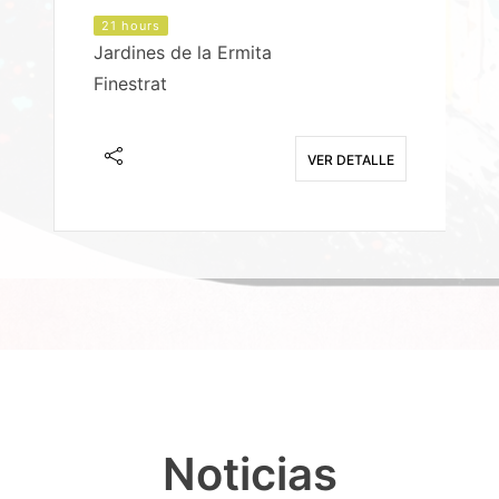
21 hours
Jardines de la Ermita
P
Finestrat
S
E
VER DETALLE
Noticias