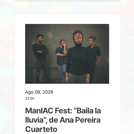
Ago 09, 2026
A
22:00
21
ManIAC Fest: “Baila la
a
lluvia”, de Ana Pereira
Cuarteto