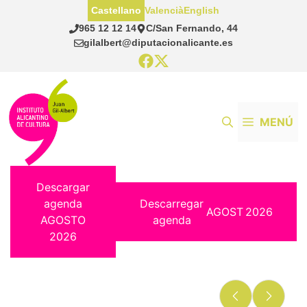
Saltar
Castellano
Valencià
English
al
965 12 12 14
C/San Fernando, 44
contenido
gilalbert@diputacionalicante.es
MENÚ
Descargar
agenda
Descarregar
AGOST
2026
AGOSTO
agenda
2026