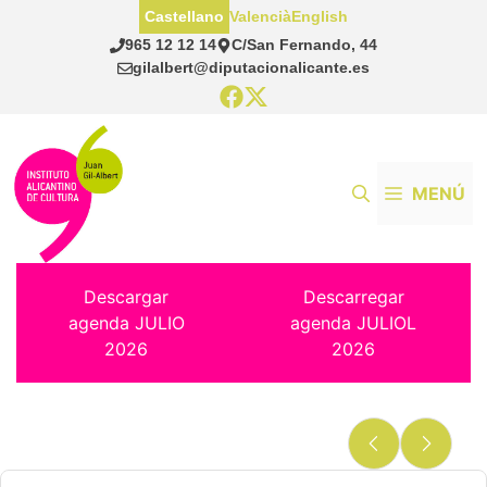
Saltar
Castellano
Valencià
English
al
965 12 12 14
C/San Fernando, 44
contenido
gilalbert@diputacionalicante.es
MENÚ
Descargar
Descarregar
agenda JULIO
agenda JULIOL
2026
2026