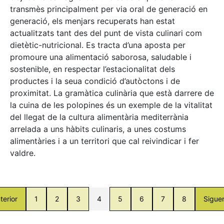
transmès principalment per via oral de generació en
generació, els menjars recuperats han estat
actualitzats tant des del punt de vista culinari com
dietètic-nutricional. Es tracta d’una aposta per
promoure una alimentació saborosa, saludable i
sostenible, en respectar l’estacionalitat dels
productes i la seua condició d’autòctons i de
proximitat. La gramàtica culinària que està darrere de
la cuina de les polopines és un exemple de la vitalitat
del llegat de la cultura alimentària mediterrània
arrelada a uns hàbits culinaris, a unes costums
alimentàries i a un territori que cal reivindicar i fer
valdre.
terior
1
2
3
4
5
6
7
8
Sigue