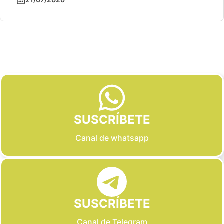
Slide 2 of 6
SUSCRÍBETE
Canal de whatsapp
SUSCRÍBETE
Canal de Telegram