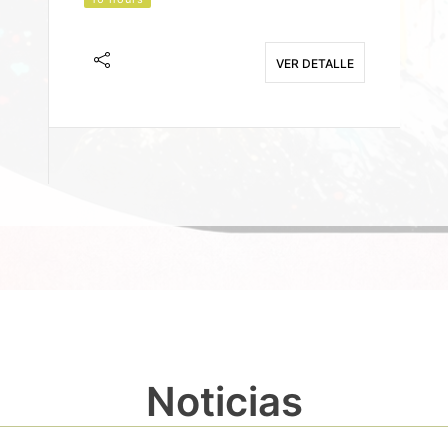
J
F
VER DETALLE
E
Noticias