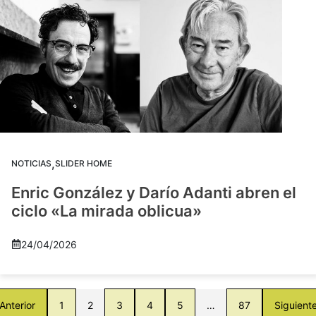
,
NOTICIAS
SLIDER HOME
Enric González y Darío Adanti abren el
ciclo «La mirada oblicua»
24/04/2026
Anterior
1
2
3
4
5
…
87
Siguient