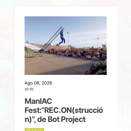
Ago 08, 2026
A
20:30
2
ManIAC
M
a
Fest:“REC.ON(strucció
l
n)”, de Bot Project
10 hours