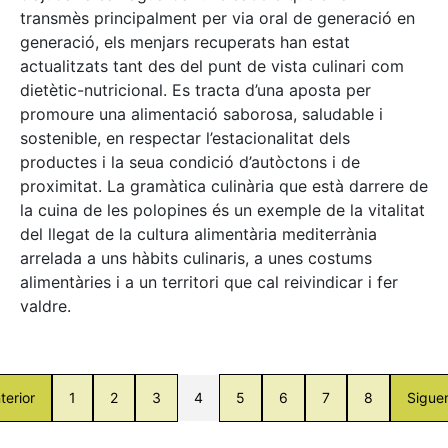
transmès principalment per via oral de generació en
generació, els menjars recuperats han estat
actualitzats tant des del punt de vista culinari com
dietètic-nutricional. Es tracta d’una aposta per
promoure una alimentació saborosa, saludable i
sostenible, en respectar l’estacionalitat dels
productes i la seua condició d’autòctons i de
proximitat. La gramàtica culinària que està darrere de
la cuina de les polopines és un exemple de la vitalitat
del llegat de la cultura alimentària mediterrània
arrelada a uns hàbits culinaris, a unes costums
alimentàries i a un territori que cal reivindicar i fer
valdre.
terior
1
2
3
4
5
6
7
8
Sigue