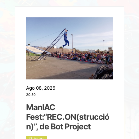
Ago 08, 2026
A
20:30
2
ManIAC
M
a
Fest:“REC.ON(strucció
l
n)”, de Bot Project
12 hours