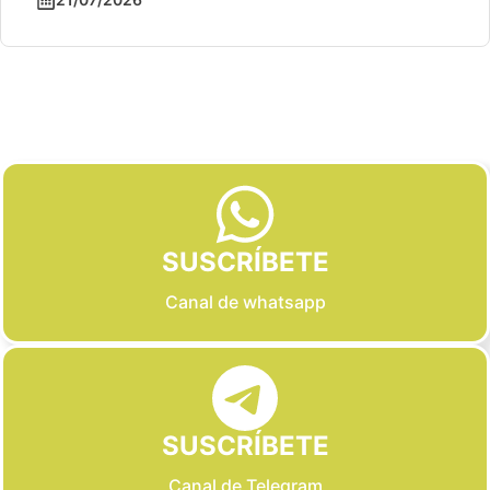
Slide 2 of 6
SUSCRÍBETE
Canal de whatsapp
SUSCRÍBETE
Canal de Telegram