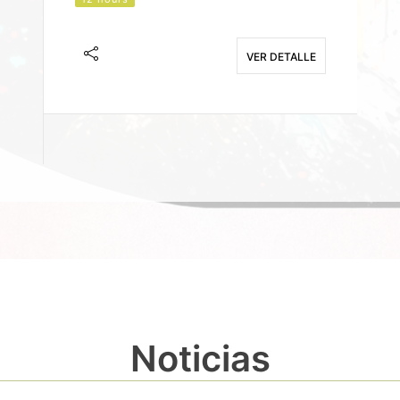
J
F
VER DETALLE
E
Noticias