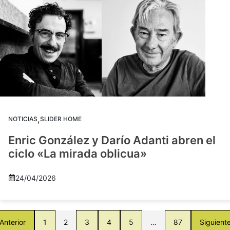
,
NOTICIAS
SLIDER HOME
Enric González y Darío Adanti abren el
ciclo «La mirada oblicua»
24/04/2026
Anterior
1
2
3
4
5
…
87
Siguient