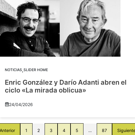
,
NOTICIAS
SLIDER HOME
Enric González y Darío Adanti abren el
ciclo «La mirada oblicua»
24/04/2026
Anterior
1
2
3
4
5
…
87
Siguient