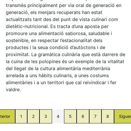
transmès principalment per via oral de generació en
generació, els menjars recuperats han estat
actualitzats tant des del punt de vista culinari com
dietètic-nutricional. Es tracta d’una aposta per
promoure una alimentació saborosa, saludable i
sostenible, en respectar l’estacionalitat dels
productes i la seua condició d’autòctons i de
proximitat. La gramàtica culinària que està darrere de
la cuina de les polopines és un exemple de la vitalitat
del llegat de la cultura alimentària mediterrània
arrelada a uns hàbits culinaris, a unes costums
alimentàries i a un territori que cal reivindicar i fer
valdre.
terior
1
2
3
4
5
6
7
8
Sigue