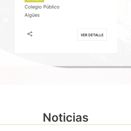
Colegio Público
Aigües
E
VER DETALLE
Noticias