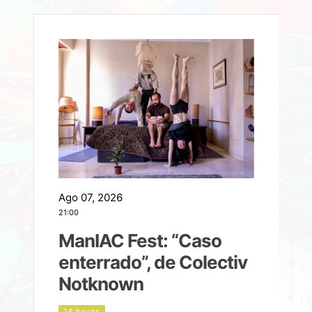
Ago 07, 2026
A
21:00
2
ManIAC Fest: “Caso
a
enterrado”, de Colectiv
Notknown
n
14 hours