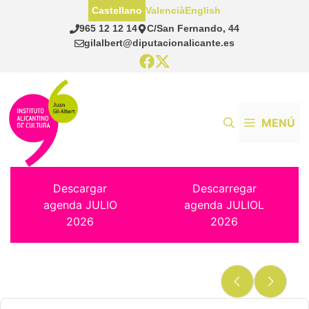
Saltar
Castellano
Valencià
English
al
965 12 12 14
C/San Fernando, 44
contenido
gilalbert@diputacionalicante.es
MENÚ
Descargar
Descarregar
agenda JULIO
agenda JULIOL
2026
2026