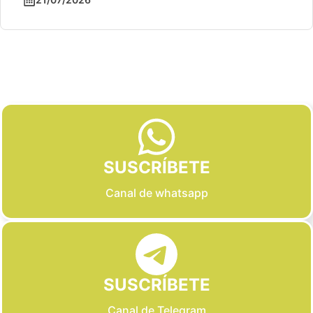
Slide 2 of 6
SUSCRÍBETE
Canal de whatsapp
SUSCRÍBETE
Canal de Telegram