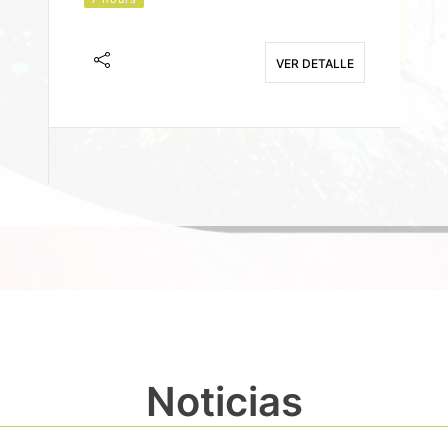
J
F
VER DETALLE
E
Noticias