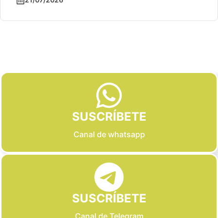
Slide 2 of 6
SUSCRÍBETE
Canal de whatsapp
SUSCRÍBETE
Canal de Telegram