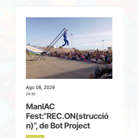
Ago 08, 2026
A
20:30
2
ManIAC
M
a
Fest:“REC.ON(strucció
l
n)”, de Bot Project
7 hours