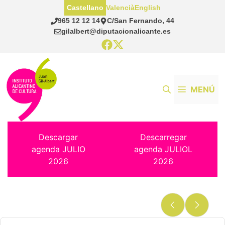
Saltar
Castellano
Valencià
English
al
965 12 12 14
C/San Fernando, 44
contenido
gilalbert@diputacionalicante.es
MENÚ
Descargar
Descarregar
agenda JULIO
agenda JULIOL
2026
2026