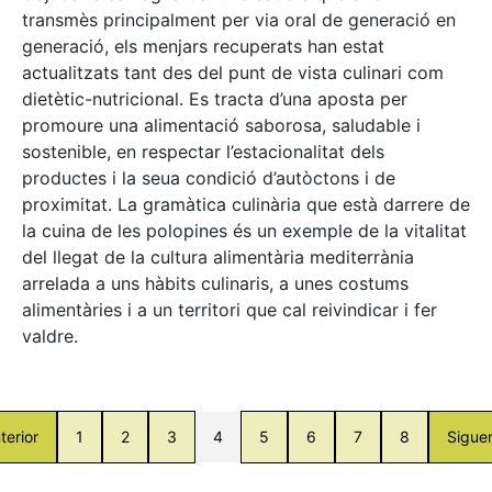
transmès principalment per via oral de generació en
generació, els menjars recuperats han estat
actualitzats tant des del punt de vista culinari com
dietètic-nutricional. Es tracta d’una aposta per
promoure una alimentació saborosa, saludable i
sostenible, en respectar l’estacionalitat dels
productes i la seua condició d’autòctons i de
proximitat. La gramàtica culinària que està darrere de
la cuina de les polopines és un exemple de la vitalitat
del llegat de la cultura alimentària mediterrània
arrelada a uns hàbits culinaris, a unes costums
alimentàries i a un territori que cal reivindicar i fer
valdre.
terior
1
2
3
4
5
6
7
8
Sigue