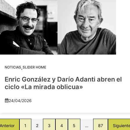
,
NOTICIAS
SLIDER HOME
Enric González y Darío Adanti abren el
ciclo «La mirada oblicua»
24/04/2026
Anterior
1
2
3
4
5
…
87
Siguient