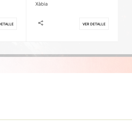
Xàbia
M
DETALLE
VER DETALLE