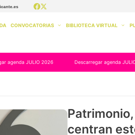
icante.es
DA
CONVOCATORIAS
BIBLIOTECA VIRTUAL
P
gar agenda JULIO 2026
Descarregar agenda JULI
Patrimonio, 
centran est