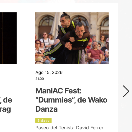
Ago 15, 2026
Ag
21:00
19
ManIAC Fest:
M
, de
“Dummies”, de Wako
n
rag
Danza
Í
8 days
8
Paseo del Tenista David Ferrer
Ce