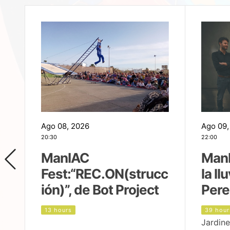
Ago 08, 2026
Ago 09,
20:30
22:00
ManIAC
ManI
Fest:“REC.ON(strucc
la ll
ión)”, de Bot Project
Pere
13 hours
39 hour
Jardine