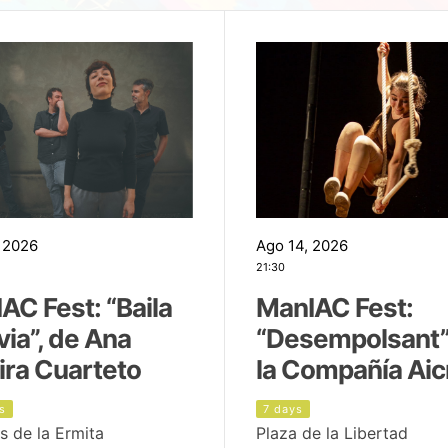
 2026
Ago 14, 2026
21:30
AC Fest: “Baila
ManIAC Fest:
uvia”, de Ana
“Desempolsant”
ira Cuarteto
la Compañía Aic
s
7 days
s de la Ermita
Plaza de la Libertad