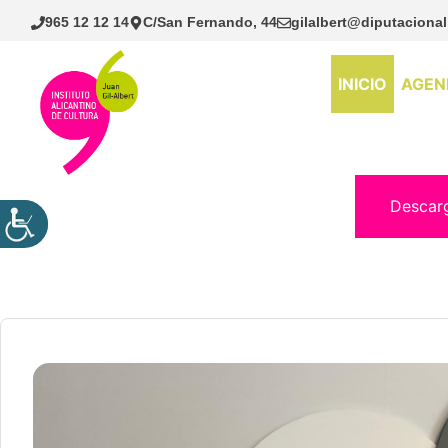
Saltar
965 12 12 14
C/San Fernando, 44
gilalbert@diputacional
al
contenido
INICIO
AGEN
Descar