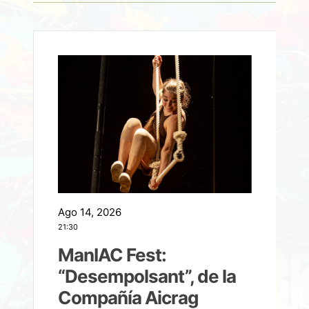
Ago 14, 2026
A
21:30
21
ManIAC Fest:
a
“Desempolsant”, de la
Compañía Aicrag