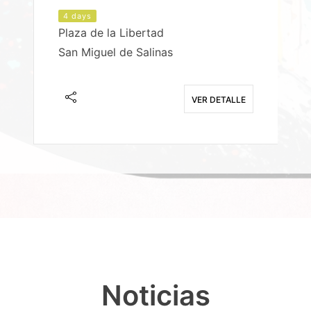
4 days
Plaza de la Libertad
P
San Miguel de Salinas
X
E
VER DETALLE
Noticias