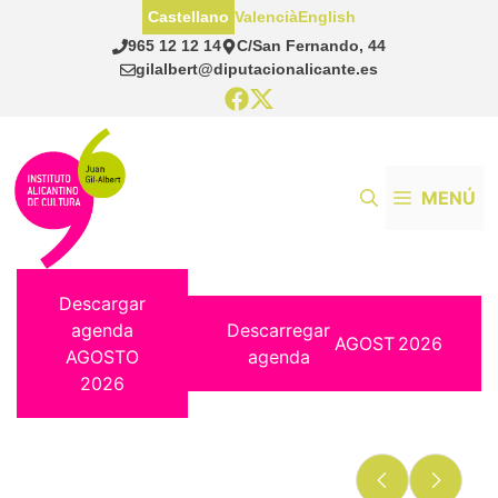
Saltar
Castellano
Valencià
English
al
965 12 12 14
C/San Fernando, 44
contenido
gilalbert@diputacionalicante.es
MENÚ
Descargar
agenda
Descarregar
AGOST
2026
AGOSTO
agenda
2026