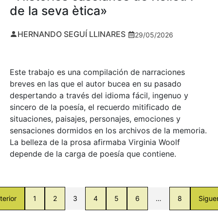
de la seva ètica»
HERNANDO SEGUÍ LLINARES
29/05/2026
Este trabajo es una compilación de narraciones
breves en las que el autor bucea en su pasado
despertando a través del idioma fácil, ingenuo y
sincero de la poesía, el recuerdo mitificado de
situaciones, paisajes, personajes, emociones y
sensaciones dormidos en los archivos de la memoria.
La belleza de la prosa afirmaba Virginia Woolf
depende de la carga de poesía que contiene.
terior
1
2
3
4
5
6
…
8
Sigue