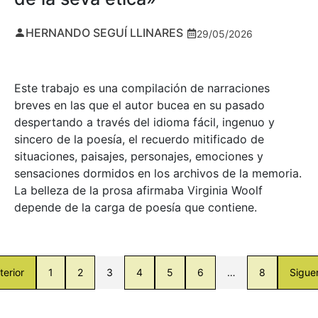
HERNANDO SEGUÍ LLINARES
29/05/2026
Este trabajo es una compilación de narraciones
breves en las que el autor bucea en su pasado
despertando a través del idioma fácil, ingenuo y
sincero de la poesía, el recuerdo mitificado de
situaciones, paisajes, personajes, emociones y
sensaciones dormidos en los archivos de la memoria.
La belleza de la prosa afirmaba Virginia Woolf
depende de la carga de poesía que contiene.
terior
1
2
3
4
5
6
…
8
Sigue