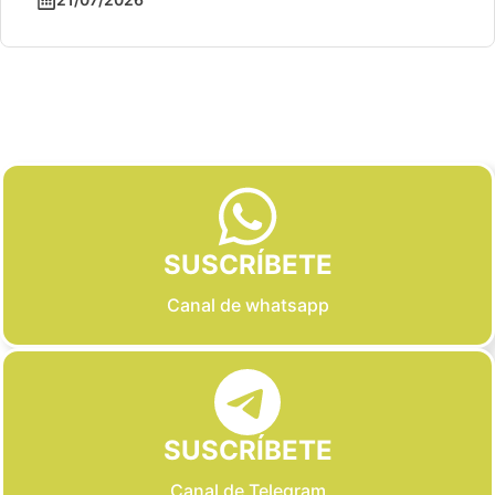
Slide 2 of 6
SUSCRÍBETE
Canal de whatsapp
SUSCRÍBETE
Canal de Telegram