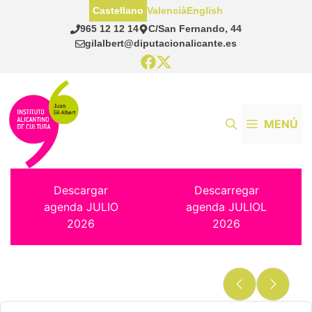
Saltar
Castellano
Valencià
English
al
965 12 12 14
C/San Fernando, 44
contenido
gilalbert@diputacionalicante.es
MENÚ
Descargar
Descarregar
agenda JULIO
agenda JULIOL
2026
2026