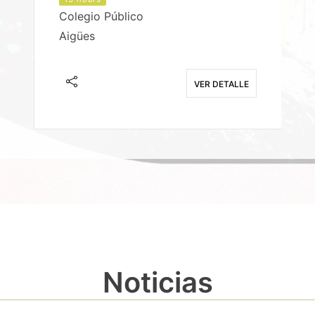
Colegio Público
Aigües
E
VER DETALLE
Noticias