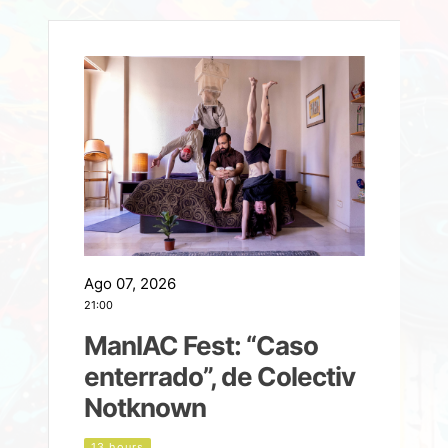
Ago 07, 2026
A
21:00
2
ManIAC Fest: “Caso
a
enterrado”, de Colectiv
Notknown
n
13 hours