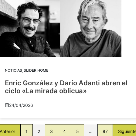
,
NOTICIAS
SLIDER HOME
Enric González y Darío Adanti abren el
ciclo «La mirada oblicua»
24/04/2026
Anterior
1
2
3
4
5
…
87
Siguient