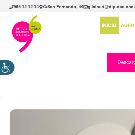
Saltar
965 12 12 14
C/San Fernando, 44
gilalbert@diputacional
al
contenido
INICIO
AGEN
Descar