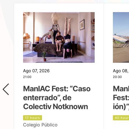
Ago 07, 2026
Ago 08,
21:00
20:30
ManIAC Fest: “Caso
Man
enterrado”, de
Fest
Colectiv Notknown
ión)”
17 hours
40 hour
Colegio Público