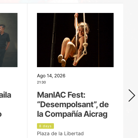
Ago 14, 2026
Ag
21:30
21
aila
ManIAC Fest:
M
“Desempolsant”, de
“
o
la Compañía Aicrag
D
8 days
9
Plaza de la Libertad
Pa