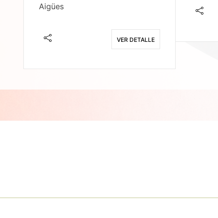
Aigües
E
VER DETALLE