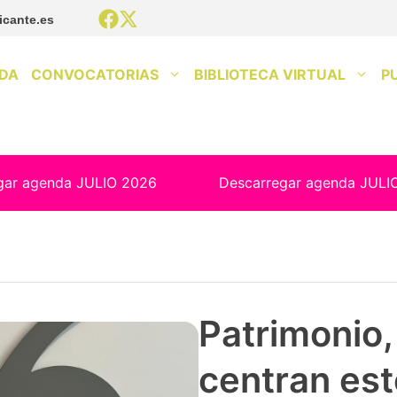
icante.es
DA
CONVOCATORIAS
BIBLIOTECA VIRTUAL
P
gar agenda JULIO 2026
Descarregar agenda JULI
Patrimonio, 
centran est