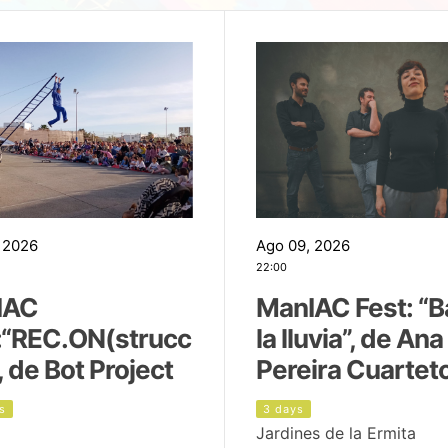
 2026
Ago 09, 2026
22:00
IAC
ManIAC Fest: “B
:“REC.ON(strucc
la lluvia”, de Ana
, de Bot Project
Pereira Cuartet
s
3 days
Jardines de la Ermita