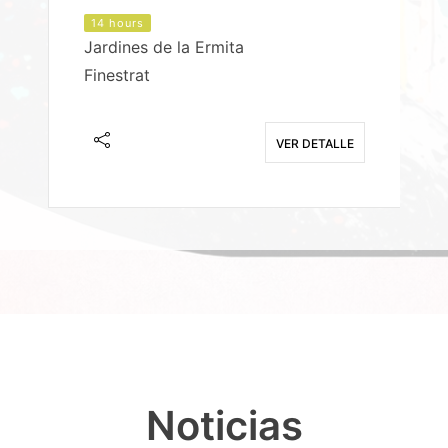
14 hours
Jardines de la Ermita
P
Finestrat
S
E
VER DETALLE
Noticias