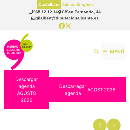
Saltar
Castellano
Valencià
English
al
965 12 12 14
C/San Fernando, 44
contenido
gilalbert@diputacionalicante.es
MENÚ
Descargar
agenda
Descarregar
AGOST
2026
AGOSTO
agenda
2026