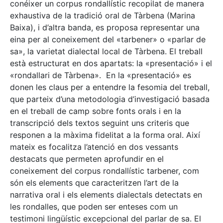
conéixer un corpus rondallístic recopilat de manera
exhaustiva de la tradició oral de Tàrbena (Marina
Baixa), i d’altra banda, es proposa representar una
eina per al coneixement del «tarbener» o «parlar de
sa», la varietat dialectal local de Tàrbena. El treball
està estructurat en dos apartats: la «presentació» i el
«rondallari de Tàrbena». En la «presentació» es
donen les claus per a entendre la fesomia del treball,
que parteix d’una metodologia d’investigació basada
en el treball de camp sobre fonts orals i en la
transcripció dels textos seguint uns criteris que
responen a la màxima fidelitat a la forma oral. Així
mateix es focalitza l’atenció en dos vessants
destacats que permeten aprofundir en el
coneixement del corpus rondallístic tarbener, com
són els elements que caracteritzen l’art de la
narrativa oral i els elements dialectals detectats en
les rondalles, que poden ser enteses com un
testimoni lingüístic excepcional del parlar de sa. El