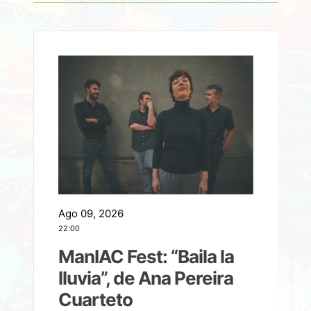
Ago 09, 2026
A
22:00
21
ManIAC Fest: “Baila la
a
lluvia”, de Ana Pereira
Cuarteto