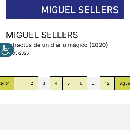
MIGUEL SELLERS
Extractos de un diario mágico (2020)
30/03/2026
erior
1
2
3
4
5
6
…
12
Sigue