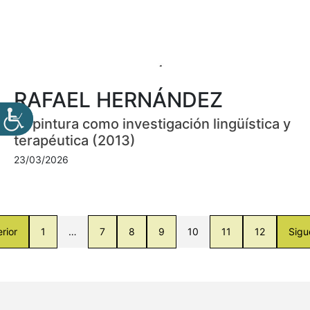
RAFAEL HERNÁNDEZ
La pintura como investigación lingüística y
terapéutica (2013)
23/03/2026
rior
1
…
7
8
9
10
11
12
Sigu