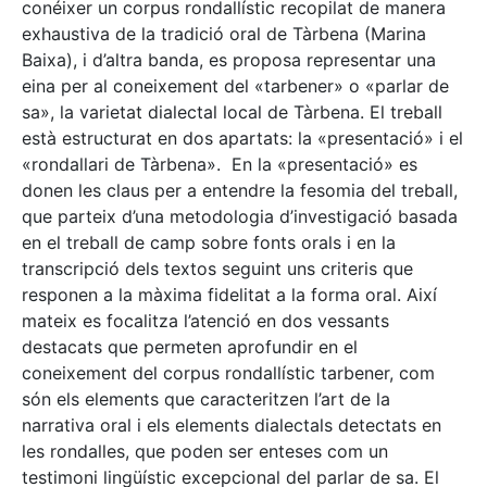
conéixer un corpus rondallístic recopilat de manera
exhaustiva de la tradició oral de Tàrbena (Marina
Baixa), i d’altra banda, es proposa representar una
eina per al coneixement del «tarbener» o «parlar de
sa», la varietat dialectal local de Tàrbena. El treball
està estructurat en dos apartats: la «presentació» i el
«rondallari de Tàrbena». En la «presentació» es
donen les claus per a entendre la fesomia del treball,
que parteix d’una metodologia d’investigació basada
en el treball de camp sobre fonts orals i en la
transcripció dels textos seguint uns criteris que
responen a la màxima fidelitat a la forma oral. Així
mateix es focalitza l’atenció en dos vessants
destacats que permeten aprofundir en el
coneixement del corpus rondallístic tarbener, com
són els elements que caracteritzen l’art de la
narrativa oral i els elements dialectals detectats en
les rondalles, que poden ser enteses com un
testimoni lingüístic excepcional del parlar de sa. El