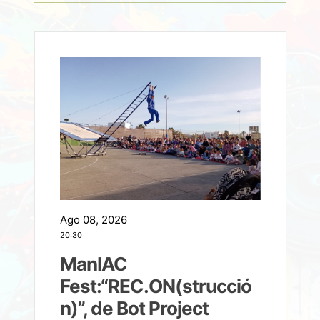
Ago 08, 2026
A
20:30
2
ManIAC
M
a
Fest:“REC.ON(strucció
l
n)”, de Bot Project