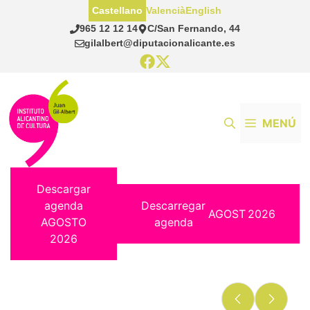
Saltar
Castellano
Valencià
English
al
965 12 12 14
C/San Fernando, 44
contenido
gilalbert@diputacionalicante.es
MENÚ
Descargar
agenda
Descarregar
AGOST
2026
AGOSTO
agenda
2026