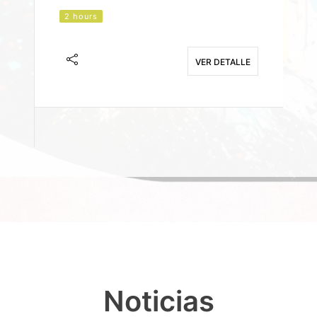
2 hours
J
F
VER DETALLE
E
Noticias